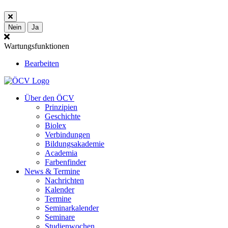
Nein
Ja
Wartungsfunktionen
Bearbeiten
Über den ÖCV
Prinzipien
Geschichte
Biolex
Verbindungen
Bildungsakademie
Academia
Farbenfinder
News & Termine
Nachrichten
Kalender
Termine
Seminarkalender
Seminare
Studienwochen