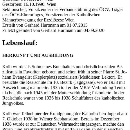
Gestorben: 16.10.1990, Wien
Sektionschef, Vorsitzender der Verbandsführung des ÖCV, Träger
des ÖCV-Ehrenringes, Vorsitzender der Katholischen
Männerbewegung der Erzdiözese Wien
Erstellt von Gerhard Hartmann am 01.07.2013
Zuletzt geändert von Gerhard Hartmann am 04.09.2020
Lebenslauf:
HERKUNFT UND AUSBILDUNG
Kolb wurde als Sohn eines Buch­hal­ters und christ­lich­so­zia­len Be­
zirks­rats in Fa­vo­ri­ten ge­bo­ren und schon früh in sei­ner Pfar­re St. Jo­
hann Evan­ge­list (Kep­ler­platz) so­zia­li­siert (Me­ß­die­ner, Lek­tor). Er
be­such­te die Re­al­schu­le im 10. Be­zirk (Jagd­gas­se), wo er 1938 mit
Aus­zeich­nung ma­tu­rier­te. 1935 trat er der MKV Ver­bin­dung Teu­to­
nia bei, die nach 1945 mit der Mut­ter­ver­bin­dung fu­sio­nier­te. In der
Re­al­schu­le war er von 1936 bis 1938 Schul­füh­rer des ka­tho­li­schen
Jung­vol­kes.
Kolb war Teil­neh­mer der Kund­ge­bung der Ka­tho­li­schen Ju­gend am
7. Ok­to­ber 1938 im Wie­ner Ste­phans­dom. Be­reits im De­zem­ber
1938 wurde er zur Deut­schen Wehr­macht ein­ge­zo­gen, mach­te den
Polen- und Frank­reich­feld­zug mit und war dann an der rus­si­schen