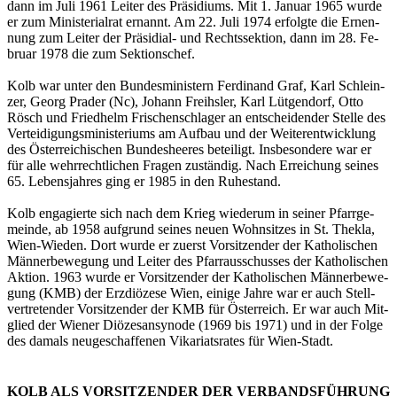
dann im Juli 1961 Lei­ter des Prä­si­di­ums. Mit 1. Ja­nu­ar 1965 wurde
er zum Mi­nis­te­ri­al­rat er­nannt. Am 22. Juli 1974 er­folg­te die Er­nen­
nung zum Lei­ter der Prä­si­di­al- und Rechts­sek­ti­on, dann im 28. Fe­
bru­ar 1978 die zum Sek­ti­ons­chef.
Kolb war unter den Bun­des­mi­nis­tern Fer­di­nand Graf, Karl Schlein­
zer, Georg Pra­der (Nc), Jo­hann Freihs­ler, Karl Lüt­gen­dorf, Otto
Rösch und Fried­helm Fri­schen­schla­ger an ent­schei­den­der Stel­le des
Ver­tei­di­gungs­mi­nis­te­ri­ums am Auf­bau und der Wei­ter­ent­wick­lung
des Ös­ter­rei­chi­schen Bun­des­hee­res be­tei­ligt. Ins­be­son­de­re war er
für alle wehr­recht­li­chen Fra­gen zu­stän­dig. Nach Er­rei­chung sei­nes
65. Le­bens­jah­res ging er 1985 in den Ru­he­stand.
Kolb en­ga­gier­te sich nach dem Krieg wie­der­um in sei­ner Pfarr­ge­
mein­de, ab 1958 auf­grund sei­nes neuen Wohn­sit­zes in St. Thek­la,
Wien-Wie­den. Dort wurde er zu­erst Vor­sit­zen­der der Ka­tho­li­schen
Män­ner­be­we­gung und Lei­ter des Pfarr­aus­schus­ses der Ka­tho­li­schen
Ak­ti­on. 1963 wurde er Vor­sit­zen­der der Ka­tho­li­schen Män­ner­be­we­
gung (KMB) der Erz­diö­ze­se Wien, ei­ni­ge Jahre war er auch Stell­
ver­tre­ten­der Vor­sit­zen­der der KMB für Ös­ter­reich. Er war auch Mit­
glied der Wie­ner Diö­ze­san­syn­ode (1969 bis 1971) und in der Folge
des da­mals neu­ge­schaf­fe­nen Vi­ka­ri­ats­ra­tes für Wien-Stadt.
KOLB ALS VORSITZENDER DER VERBANDSFÜHRUNG