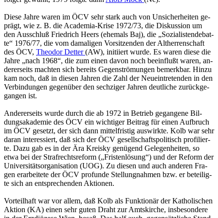
Diese Jahre waren im ÖCV sehr stark auch von Un­si­cher­hei­ten ge­
prägt, wie z. B. die Aca­de­mia-Krise 1972/73, die Dis­kus­si­on um
den Aus­schluß Fried­rich Heers (ehe­mals Baj), die „So­zia­lis­ten­de­bat­
te“ 1976/77, die vom da­ma­li­gen Vor­sit­zen­den der Alt­her­ren­schaft
des ÖCV,
Theo­dor Det­ter
(AW), in­iti­iert wurde. Es waren diese die
Jahre „nach 1968“, die zum einen davon noch be­ein­flu­ßt waren, an­
de­rer­seits mach­ten sich be­reits Ge­gen­strö­mun­gen be­merk­bar. Hinzu
kam noch, daß in die­sen Jah­ren die Zahl der Neu­ein­tre­ten­den in den
Ver­bin­dun­gen ge­gen­über den sech­zi­ger Jah­ren deut­li­che zu­rück­ge­
gan­gen ist.
An­de­rer­seits wurde durch die ab 1972 in Be­trieb ge­gan­ge­ne Bil­
dungs­aka­de­mie des ÖCV ein wich­ti­ger Bei­trag für einen Auf­bruch
im ÖCV ge­setzt, der sich dann mit­tel­fris­tig aus­wirk­te. Kolb war sehr
daran in­ter­es­siert, daß sich der ÖCV ge­sell­schafts­po­li­tisch pro­fi­lier­
te. Dazu gab es in der Ära Krei­sky ge­nü­gend Ge­le­gen­hei­ten, so
etwa bei der Straf­rechts­re­form („Fris­ten­lö­sung“) und der Re­form der
Uni­ver­si­täts­or­ga­ni­sa­ti­on (UOG). Zu die­sen und auch an­de­ren Fra­
gen er­ar­bei­te­te der ÖCV pro­fun­de Stel­lung­nah­men bzw. er be­tei­lig­
te sich an ent­spre­chen­den Ak­tio­nen.
Vor­teil­haft war vor allem, daß Kolb als Funk­tio­när der Ka­tho­li­schen
Ak­ti­on (KA) einen sehr guten Draht zur Amts­kir­che, ins­be­son­de­re