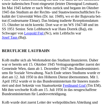
sowie ita­lie­ni­schen Front ein­ge­setzt (letz­ter Dienst­grad Leut­nant).
Im Mai 1945 kehr­te er nach Wien zu­rück und be­gann im Ok­to­ber
1945 das Stu­di­um an der Rechts- und Staats­wis­sen­schaft­li­chen Fa­
kul­tät der Uni­ver­si­tät Wien (Dr. iur. 1949), wo er der Ba­ju­va­ria bei­
trat (Cou­leur­na­me Elmar). Das bis­lang tra­dier­te Re­zep­ti­ons­da­tum
15. Ok­to­ber ist nicht kor­rekt. Dort war er im WS 1947/48 und im
SS 1951 Se­ni­or. Sein Leib­bursch war Hans Dor­rek (Baj), ein
Schwa­ger von
Leo­pold Figl
(Nc), sein Leib­fuchs war
Josef Taus
(Baj).
BERUFLICHE LAUFBAHN
Kolb mußte sich als Werk­stu­dent das Stu­di­um fi­nan­zie­ren. Daher
war er be­reits seit 15. Ok­to­ber 1945 Ver­trags­an­ge­stell­ter zu­erst der
Ge­mein­de Wien, dann ab 1. De­zem­ber 1947 des Bun­des­mi­nis­te­ri­
ums für So­zia­le Ver­wal­tung. Nach Ende sei­nes Stu­di­ums wurde er
dort am 12. Juli 1950 in den Hö­he­ren Dienst über­nom­men. Mit 1.
April 1952 wurde er in das Bun­des­mi­nis­te­ri­um für In­ne­res trans­fe­
riert und dort Se­kre­tär von Staats­se­kre­tär
Fer­di­nand Graf
(Trn EM).
Mit ihm wech­sel­te Kolb am 15. Juli 1956 in das neu­ge­schaf­fe­ne
Bun­des­mi­nis­te­ri­um für Lan­des­ver­tei­di­gung.
Kolb wurde dort zu­erst Lei­ter der wehr­po­li­ti­schen Ab­tei­lung und