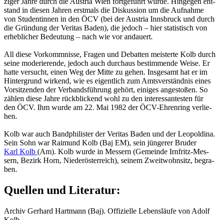
zi­ger Jahre durch die Aus­tria Wien fort­ge­führt wurde. Hin­ge­gen ent­
stand in die­sen Jah­ren erst­mals die Dis­kus­si­on um die Auf­nah­me
von Stu­den­tin­nen in den ÖCV (bei der Aus­tria Inns­bruck und durch
die Grün­dung der Ve­ri­tas Baden), die je­doch – hier sta­tis­tisch von
er­heb­li­cher Be­deu­tung – nach wie vor an­dau­ert.
All diese Vor­komm­nis­se, Fra­gen und De­bat­ten meis­ter­te Kolb durch
seine mo­de­rie­ren­de, je­doch auch durch­aus be­stim­men­de Weise. Er
hatte ver­sucht, einen Weg der Mitte zu gehen. Ins­ge­samt hat er im
Hin­ter­grund wir­kend, wie es ei­gent­lich zum Amts­ver­ständ­nis eines
Vor­sit­zen­den der Ver­bands­füh­rung ge­hört, ei­ni­ges an­ge­sto­ßen. So
zäh­len diese Jahre rück­bli­ckend wohl zu den in­ter­es­san­tes­ten für
den ÖCV. Ihm wurde am 22. Mai 1982 der ÖCV-Eh­ren­ring ver­lie­
hen.
Kolb war auch Band­phi­lis­ter der Ve­ri­tas Baden und der Leo­pol­di­na.
Sein Sohn war Rai­mund Kolb (Baj EM), sein jün­ge­rer Bru­der
Karl Kolb
(Am). Kolb wurde in Mes­sern (Ge­mein­de Irn­fritz-Mes­
sern, Be­zirk Horn, Nie­der­ös­ter­reich), sei­nem Zweit­wohn­sitz, be­gra­
ben.
Quellen und Literatur:
Archiv Gerhard Hartmann (Baj). Offizielle Lebensläufe von Adolf
Kolb,