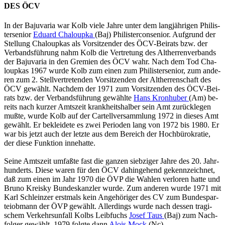
DES ÖCV
In der Ba­ju­va­ria war Kolb viele Jahre unter dem lang­jäh­ri­gen Phi­lis­
ter­se­ni­or
Edu­ard Cha­loup­ka
(Baj) Phi­lis­ter­con­se­ni­or. Auf­grund der
Stel­lung Cha­loup­kas als Vor­sit­zen­der des ÖCV-Bei­rats bzw. der
Ver­bands­füh­rung nahm Kolb die Ver­tre­tung des Alt­her­ren­ver­bands
der Ba­ju­va­ria in den Gre­mi­en des ÖCV wahr. Nach dem Tod Cha­
loup­kas 1967 wurde Kolb zum einen zum Phi­lis­ter­se­ni­or, zum an­de­
ren zum 2. Stell­ver­tre­ten­den Vor­sit­zen­den der Alt­her­ren­schaft des
ÖCV ge­wählt. Nach­dem der 1971 zum Vor­sit­zen­den des ÖCV-Bei­
rats bzw. der Ver­bands­füh­rung ge­wähl­te
Hans Kron­hu­ber
(Am) be­
reits nach kur­zer Amts­zeit krank­heits­hal­ber sein Amt zu­rück­le­gen
mußte, wurde Kolb auf der Car­tell­ver­samm­lung 1972 in die­ses Amt
ge­wählt. Er be­klei­de­te es zwei Pe­ri­oden lang von 1972 bis 1980. Er
war bis jetzt auch der letz­te aus dem Be­reich der Hoch­bü­ro­kra­tie,
der diese Funk­ti­on in­ne­hat­te.
Seine Amts­zeit um­faß­te fast die gan­zen sieb­zi­ger Jahre des 20. Jahr­
hun­derts. Diese waren für den ÖCV da­hin­ge­hend ge­kenn­zeich­net,
daß zum einen im Jahr 1970 die ÖVP die Wah­len ver­lo­ren hatte und
Bruno Krei­sky Bun­des­kanz­ler wurde. Zum an­de­ren wurde 1971 mit
Karl Schlein­zer erst­mals kein An­ge­hö­ri­ger des CV zum Bun­des­par­
tei­ob­mann der ÖVP ge­wählt. Al­ler­dings wurde nach des­sen tra­gi­
schem Ver­kehrs­un­fall Kolbs Leib­fuchs
Josef Taus
(Baj) zum Nach­
fol­ger ge­wählt, 1979 folg­te dann
Alois Mock
(Nc).