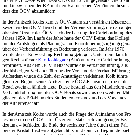
in der Erz­diö­ze­se Wien, besaß. Das half auch, ge­gen­sätz­li­che Stand­
punk­te zwi­schen der KA und den Ka­tho­li­schen Ver­bän­den, be­son­
ders den ÖCV, ab­zu­mil­dern.
In der Amts­zeit Kolbs kam es ÖCV-in­tern zu ver­stärk­ten Dis­sen­zen
zwi­schen dem ÖCV-Bei­rat und der Ver­bands­füh­rung, die da­ma­li­gen
obers­ten Or­ga­ne des ÖCV nach der Fas­sung der Car­tell­ord­nung des
Jah­res 1959. Im Laufe der Jahre hatte der ÖCV-Bei­rat, das Kol­le­gi­
um der Amts­trä­ger, als Pla­nungs- und Ko­or­di­nie­rungs­or­gan ge­gen­
über der Ver­bands­füh­rung an Be­deu­tung ver­lo­ren. Im Jahr 1976
wurde die­ser Ent­wick­lung Rech­nung ge­tra­gen. Unter dem da­ma­li­
gen Rechts­pfle­ger
Karl Koh­leg­ger
(AIn) wurde die Car­tell­ord­nung
re­for­miert. Aus dem ÖCV-Bei­rat wurde die Ver­bands­füh­rung, aus
der bis­he­ri­gen Ver­bands­füh­rung der Vor­stand der Ver­bands­füh­rung.
Au­ßer­dem wurde die Zahl der Amts­trä­ger ver­klei­nert. Kolb führ­te
gleich zu Be­ginn sei­ner Amts­zeit eine ÖCV-Klau­sur ein, die in der
Regel zwei­mal jähr­lich tagte. Diese be­stand aus den Mit­glie­dern der
Ver­bands­füh­rung und des ÖCV-Bei­ats sowie aus den wei­te­ren Mit­
glie­dern des Prä­si­di­um des Stu­den­ten­ver­bands und des Vor­stands
der Alt­her­ren­schaft.
In der Amts­zeit Kolbs wurde auch die Frage der Auf­nah­me von Pro­
tes­tan­ten in den ÖCV – für Ös­ter­reich sta­tis­tisch von ge­rin­ger Be­
deu­tung – be­frie­det, die Ende der sech­zi­ger Jahre durch einen Fall
bei der Kris­tall Leo­ben auf­ge­taucht ist und dann zu Be­ginn der sieb­