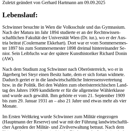
Zuletzt geändert von Gerhard Hartmann am 09.09.2025
Lebenslauf:
Schwin­ner be­such­te in Wien die Volks­schu­le und das Gym­na­si­um.
Nach der Ma­tu­ra im Jahr 1894 stu­dier­te er an der Rechts­wis­sen­
schaft­li­chen Fa­kul­tät der Uni­ver­si­tät Wien (Dr. iur.), wo er der Aus­
tria bei­trat (Cou­ler­na­me Ek­ke­hart). Dort war er vom Som­mer­se­mes­
ter 1897 bis zum Som­mer­se­mes­ter 1898 drei­mal hin­ter­ein­an­der Se­
ni­or. Sein Leib­fuchs war der spä­te­re Kunst­his­to­ri­ker Ri­chard Donin
(AW).
Nach dem Stu­di­um zog Schwin­ner nach Ober­ös­ter­reich, wo er in
Jä­ger­berg bei Steyr einen Be­sitz hatte, dem er sich fort­an wid­me­te.
Da­durch ge­riet er in die land­wirt­schaft­li­che In­ter­es­sens­ver­tre­tung
bzw. in die Po­li­tik. Bei den Wah­len zum ober­ös­ter­rei­chi­schen Land­
tag des Jah­res 1909 kan­di­dier­te er für die all­ge­mei­ne Wäh­ler­klas­se
und wurde auch ge­wählt. Ihm ge­hör­te er vom 21. Sep­tem­ber 1909
bis zum 29. Ja­nu­ar 1931 an – also 21 Jahre und etwas mehr als vier
Mo­na­te.
Im Ers­ten Welt­krieg wurde Schwin­ner zum Mi­li­tär ein­ge­zo­gen
(Haupt­mann der Re­ser­ve) und war mit der Füh­rung land­wirt­schaft­li­
cher Agen­den der Mi­li­tär- und Zi­vil­ver­wal­tung be­traut. Nach dem