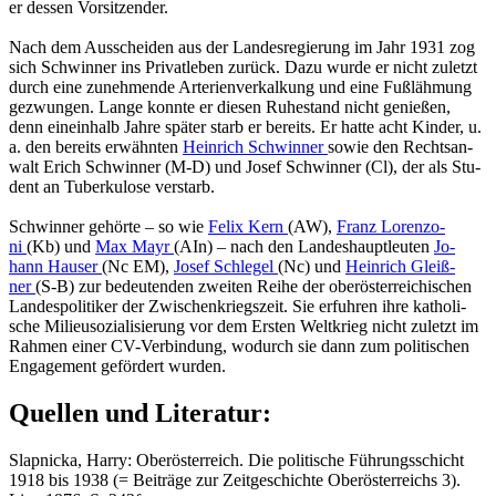
er des­sen Vor­sit­zen­der.
Nach dem Aus­schei­den aus der Lan­des­re­gie­rung im Jahr 1931 zog
sich Schwin­ner ins Pri­vat­le­ben zu­rück. Dazu wurde er nicht zu­letzt
durch eine zu­neh­men­de Ar­te­ri­en­ver­kal­kung und eine Fu­ßläh­mung
ge­zwun­gen. Lange konn­te er die­sen Ru­he­stand nicht ge­nie­ßen,
denn ein­ein­halb Jahre spä­ter starb er be­reits. Er hatte acht Kin­der, u.
a. den be­reits er­wähn­ten
Hein­rich Schwin­ner
sowie den Rechts­an­
walt Erich Schwin­ner (M-D) und Josef Schwin­ner (Cl), der als Stu­
dent an Tu­ber­ku­lo­se ver­starb.
Schwin­ner ge­hör­te – so wie
Felix Kern
(AW),
Franz Lo­ren­zo­
ni
(Kb) und
Max Mayr
(AIn) – nach den Lan­des­haupt­leu­ten
Jo­
hann Hau­ser
(Nc EM),
Josef Schle­gel
(Nc) und
Hein­rich Gleiß­
ner
(S-B) zur be­deu­ten­den zwei­ten Reihe der ober­ös­ter­rei­chi­schen
Lan­des­po­li­ti­ker der Zwi­schen­kriegs­zeit. Sie er­fuh­ren ihre ka­tho­li­
sche Mi­lieu­so­zia­li­sie­rung vor dem Ers­ten Welt­krieg nicht zu­letzt im
Rah­men einer CV-Ver­bin­dung, wo­durch sie dann zum po­li­ti­schen
En­ga­ge­ment ge­för­dert wur­den.
Quellen und Literatur:
Slapnicka, Harry: Oberösterreich. Die politische Führungsschicht
1918 bis 1938 (= Beiträge zur Zeitgeschichte Oberösterreichs 3).