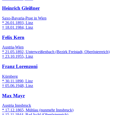
Heinrich Gleißner
Saxo-Bavaria-Prag in Wien
* 26.01.1893, Linz
† 18.01.1984, Linz
Felix Kern
Austria-Wien
* 21.05.1892, Unterweißenbach (Bezirk Freistadt, Oberösterreich)
† 23.10.1955, Linz
Franz Lorenzoni
Kürnberg
* 30.11.1890, Linz
† 05.06.1948, Linz
Max Mayr
Austria Innsbruck
* 17.12.1865, Mühlau (nunmehr Innsbruck)
† 15.11.1944, Bad Ischl (Oberösterreich)