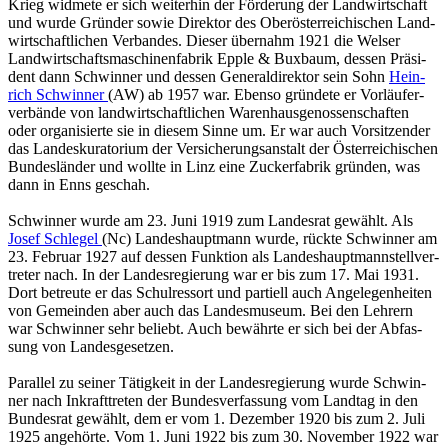
Krieg wid­me­te er sich wei­ter­hin der För­de­rung der Land­wirt­schaft
und wurde Grün­der sowie Di­rek­tor des Ober­ös­ter­rei­chi­schen Land­
wirt­schaft­li­chen Ver­ban­des. Die­ser über­nahm 1921 die Wel­ser
Land­wirt­schafts­ma­schi­nen­fa­brik Epple & Bu­x­baum, des­sen Prä­si­
dent dann Schwin­ner und des­sen Ge­ne­ral­di­rek­tor sein Sohn
Hein­
rich Schwin­ner
(AW) ab 1957 war. Eben­so grün­de­te er Vor­läu­fer­
ver­bän­de von land­wirt­schaft­li­chen Wa­ren­haus­ge­nos­sen­schaf­ten
oder or­ga­ni­sier­te sie in die­sem Sinne um. Er war auch Vor­sit­zen­der
das Lan­des­ku­ra­to­ri­um der Ver­si­che­rungs­an­stalt der Ös­ter­rei­chi­schen
Bun­des­län­der und woll­te in Linz eine Zu­cker­fa­brik grün­den, was
dann in Enns ge­schah.
Schwin­ner wurde am 23. Juni 1919 zum Lan­des­rat ge­wählt. Als
Josef Schle­gel
(Nc) Lan­des­haupt­mann wurde, rück­te Schwin­ner am
23. Fe­bru­ar 1927 auf des­sen Funk­ti­on als Lan­des­haupt­mann­stell­ver­
tre­ter nach. In der Lan­des­re­gie­rung war er bis zum 17. Mai 1931.
Dort be­treu­te er das Schul­res­sort und par­ti­ell auch An­ge­le­gen­hei­ten
von Ge­mein­den aber auch das Lan­des­mu­se­um. Bei den Leh­rern
war Schwin­ner sehr be­liebt. Auch be­währ­te er sich bei der Ab­fas­
sung von Lan­des­ge­set­zen.
Par­al­lel zu sei­ner Tä­tig­keit in der Lan­des­re­gie­rung wurde Schwin­
ner nach In­kraft­tre­ten der Bun­des­ver­fas­sung vom Land­tag in den
Bun­des­rat ge­wählt, dem er vom 1. De­zem­ber 1920 bis zum 2. Juli
1925 an­ge­hör­te. Vom 1. Juni 1922 bis zum 30. No­vem­ber 1922 war