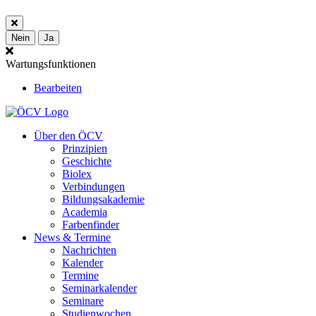
Nein
Ja
Wartungsfunktionen
Bearbeiten
Über den ÖCV
Prinzipien
Geschichte
Biolex
Verbindungen
Bildungsakademie
Academia
Farbenfinder
News & Termine
Nachrichten
Kalender
Termine
Seminarkalender
Seminare
Studienwochen