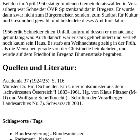
Bei den im April 1950 statt­ge­fun­de­nen Ge­mein­de­rats­wah­len in Vor­
arl­berg war Schnei­der ÖVP-Spit­zen­kan­di­dat in Bre­genz. Er wurde
dann zwar nicht zum Bür­ger­meis­ter, son­dern zum Stadt­rat für Kul­tur
und Ge­sund­heit ge­wählt und be­klei­de­te die­ses Amt fünf Jahre.
1956 er­litt Schnei­der einen Un­fall, auf­grund des­sen er mo­na­te­lang
geh­un­fä­hig war. Auch da­nach war er stark geh­be­hin­dert und ver­ließ
noch kaum sein Haus. Er starb am Weih­nachts­tag zei­tig in der Früh,
als die Men­schen ge­ra­de von der Christ­met­te heim­kehr­ten, und
wurde auf dem Fried­hof in Bre­genz-Blu­men­stra­ße be­gra­ben.
Quellen und Literatur:
Academia 37 (1924/25), S. 116.
Minister Dr. Emil Schneider. Ein Unterrichtsminister aus dem
„schwärzesten Österreich“! 1883–1961. Hg. von Klaus Plitzner (M-
D) und Wolfgang Scheffknecht (= Schriften der Vorarlberger
Landesarchivs Nr. 7). Schwarzach 2001.
Schlagworte / Tags
Bundesregierung - Bundesminister
Parlament - Nationalrat