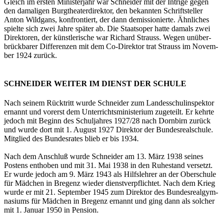
Gleich im ers­ten Mi­nis­ter­jahr war Schnei­der mit der In­tri­ge gegen
den da­ma­li­gen Burg­thea­ter­di­rek­tor, den be­kann­ten Schrift­stel­ler
Anton Wild­gans, kon­fron­tiert, der dann de­mis­sio­nier­te. Ähn­li­ches
spiel­te sich zwei Jahre spä­ter ab. Die Staats­oper hatte da­mals zwei
Di­rek­to­ren, der künst­le­ri­sche war Ri­chard Strauss. Wegen un­über­
brück­ba­rer Dif­fe­ren­zen mit dem Co-Di­rek­tor trat Strauss im No­vem­
ber 1924 zu­rück.
SCHNEIDER WEITER IM DIENST DER SCHULE
Nach sei­nem Rück­tritt wurde Schnei­der zum Lan­des­schul­in­spek­tor
er­nannt und vor­erst dem Un­ter­richts­mi­nis­te­ri­um zu­ge­teilt. Er kehr­te
je­doch mit Be­ginn des Schul­jah­res 1927/28 nach Dorn­birn zu­rück
und wurde dort mit 1. Au­gust 1927 Di­rek­tor der Bun­des­re­al­schu­le.
Mit­glied des Bun­des­ra­tes blieb er bis 1934.
Nach dem An­schluß wurde Schnei­der am 13. März 1938 sei­nes
Pos­tens ent­ho­ben und mit 31. Mai 1938 in den Ru­he­stand ver­setzt.
Er wurde je­doch am 9. März 1943 als Hilfs­leh­rer an der Ober­schu­le
für Mäd­chen in Bre­genz wie­der dienst­ver­pflich­tet. Nach dem Krieg
wurde er mit 21. Sep­tem­ber 1945 zum Di­rek­tor des Bun­des­re­al­gym­
na­si­ums für Mäd­chen in Bre­genz er­nannt und ging dann als sol­cher
mit 1. Ja­nu­ar 1950 in Pen­si­on.