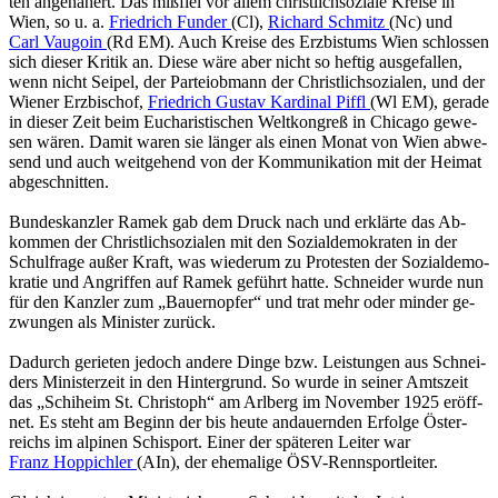
ten an­ge­nä­hert. Das miß­fiel vor allem christ­lich­so­zia­le Krei­se in
Wien, so u. a.
Fried­rich Fun­der
(Cl),
Ri­chard Schmitz
(Nc) und
Carl Vaugo­in
(Rd EM). Auch Krei­se des Erz­bis­tums Wien schlos­sen
sich die­ser Kri­tik an. Diese wäre aber nicht so hef­tig aus­ge­fal­len,
wenn nicht Sei­pel, der Par­tei­ob­mann der Christ­lich­so­zia­len, und der
Wie­ner Erz­bi­schof,
Fried­rich Gus­tav Kar­di­nal Piffl
(Wl EM), ge­ra­de
in die­ser Zeit beim Eu­cha­ris­ti­schen Welt­kon­greß in Chi­ca­go ge­we­
sen wären. Damit waren sie län­ger als einen Monat von Wien ab­we­
send und auch weit­ge­hend von der Kom­mu­ni­ka­ti­on mit der Hei­mat
ab­ge­schnit­ten.
Bun­des­kanz­ler Ramek gab dem Druck nach und er­klär­te das Ab­
kom­men der Christ­lich­so­zia­len mit den So­zi­al­de­mo­kra­ten in der
Schul­fra­ge außer Kraft, was wie­der­um zu Pro­tes­ten der So­zi­al­de­mo­
kra­tie und An­grif­fen auf Ramek ge­führt hatte. Schnei­der wurde nun
für den Kanz­ler zum „Bau­ern­op­fer“ und trat mehr oder min­der ge­
zwun­gen als Mi­nis­ter zu­rück.
Da­durch ge­rie­ten je­doch an­de­re Dinge bzw. Leis­tun­gen aus Schnei­
ders Mi­nis­ter­zeit in den Hin­ter­grund. So wurde in sei­ner Amts­zeit
das „Schi­heim St. Chris­toph“ am Arl­berg im No­vem­ber 1925 er­öff­
net. Es steht am Be­ginn der bis heute an­dau­ern­den Er­fol­ge Ös­ter­
reichs im al­pi­nen Schi­sport. Einer der spä­te­ren Lei­ter war
Franz Hop­pich­ler
(AIn), der ehe­ma­li­ge ÖSV-Renn­sport­lei­ter.