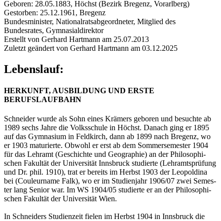
Geboren: 28.05.1883, Höchst (Bezirk Bregenz, Vorarlberg)
Gestorben: 25.12.1961, Bregenz
Bundesminister, Nationalratsabgeordneter, Mitglied des
Bundesrates, Gymnasialdirektor
Erstellt von Gerhard Hartmann am 25.07.2013
Zuletzt geändert von Gerhard Hartmann am 03.12.2025
Lebenslauf:
HERKUNFT, AUSBILDUNG UND ERSTE
BERUFSLAUFBAHN
Schnei­der wurde als Sohn eines Krä­mers ge­bo­ren und be­such­te ab
1989 sechs Jahre die Volks­schu­le in Höchst. Da­nach ging er 1895
auf das Gym­na­si­um in Feld­kirch, dann ab 1899 nach Bre­genz, wo
er 1903 ma­tu­rier­te. Ob­wohl er erst ab dem Som­mer­se­mes­ter 1904
für das Lehr­amt (Ge­schich­te und Geo­gra­phie) an der Phi­lo­so­phi­
schen Fa­kul­tät der Uni­ver­si­tät Inns­bruck stu­dier­te (Lehr­amts­prü­fung
und Dr. phil. 1910), trat er be­reits im Herbst 1903 der Leo­pol­di­na
bei (Cou­leur­na­me Falk), wo er im Stu­di­en­jahr 1906/07 zwei Se­mes­
ter lang Se­ni­or war. Im WS 1904/05 stu­dier­te er an der Phi­lo­so­phi­
schen Fa­kul­tät der Uni­ver­si­tät Wien.
In Schnei­ders Stu­di­en­zeit fie­len im Herbst 1904 in Inns­bruck die