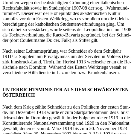
Un­ru­hen wegen der be­ab­sich­tig­ten Grün­dung einer ita­lie­ni­schen
Rechts­fa­kul­tät sowie im Stu­di­en­jahr 1907/08 der sog. „Wahr­mund­
rum­mel“. Die­ser war der Hö­he­punkt des aka­de­mi­schen Kul­tur­
kamp­fes vor dem Ers­ten Welt­krieg, wo es vor allem um die Gleich­
be­rech­ti­gung der ka­tho­li­schen Stu­den­ten­ver­bin­dun­gen ging. Um
sich dabei zu ver­stär­ken, wurde sei­tens der Leo­pol­di­na im Juni 1908
als Toch­ter­ver­bin­dung die Raeto-Ba­va­ria ge­grün­det, bei der Schnei­
der (dort Cou­leur­na­me Dr. cer. Falk) als Stif­ter gilt.
Nach sei­ner Lehr­amts­prü­fung war Schnei­der ab dem Schul­jahr
1911/12 Sup­plent am Pri­vat­gym­na­si­um der Ser­vi­ten in Vol­ders (Be­
zirk Inns­bruck-Land, Tirol). Im Herbst 1913 wech­sel­te er an die Re­
al­schu­le nach Dorn­birn. Wäh­rend des Ers­ten Welt­kriegs ver­sah er
ver­schie­de­ne Hilfs­diens­te in La­za­ret­ten bzw. Kran­ken­häu­sern.
UNTERRICHTSMINISTER AUS DEM SCHWÄRZESTEN
ÖSTERREICH
Nach dem Krieg zähl­te Schnei­der zu den Po­li­ti­kern der ers­ten Stun­
de. Im De­zem­ber 1918 wurde er zum Start­par­tei­ob­mann des Christ­
lich­so­zia­len in Dorn­birn ge­wählt. In der Folge wurde er 1919 in die
Kon­sti­tu­ie­ren­de Na­tio­nal­ver­samm­lung und 1920 in den Na­tio­nal­rat
ge­wählt, denen er vom 4. März 1919 bis zum 20. No­vem­ber 1923
an­ge­hör­te. Vom 20. No­vem­ber 1923 bis zum 2. Mai. 1934 war er