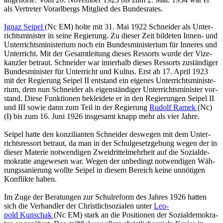
als Ver­tre­ter Vor­arl­bergs Mit­glied des Bun­des­ra­tes.
Ignaz Sei­pel
(Nc EM) holte mit 31. Mai 1922 Schnei­der als Un­ter­
richts­mi­nis­ter in seine Re­gie­rung. Zu die­ser Zeit bil­de­ten Innen- und
Un­ter­richts­mi­nis­te­ri­um noch ein Bun­des­mi­nis­te­ri­um für In­ne­res und
Un­ter­richt. Mit der Ge­samt­lei­tung die­ses Res­sorts wurde der Vi­ze­
kanz­ler be­traut. Schnei­der war in­ner­halb die­ses Res­sorts zu­stän­di­ger
Bun­des­mi­nis­ter für Un­ter­richt und Kul­tus. Erst ab 17. April 1923
mit der Re­gie­rung Sei­pel II ent­stand ein ei­ge­nes Un­ter­richts­mi­nis­te­
ri­um, dem nun Schnei­der als ei­gen­stän­di­ger Un­ter­richts­mi­nis­ter vor­
stand. Diese Funk­tio­nen be­klei­de­te er in den Re­gie­run­gen Sei­pel II
und III sowie dann zum Teil in der Re­gie­rung
Ru­dolf Ramek
(Nc)
(I) bis zum 16. Juni 1926 ins­ge­samt knapp mehr als vier Jahre.
Sei­pel hatte den kon­zi­li­an­ten Schnei­der des­we­gen mit dem Un­ter­
richts­res­sort be­traut, da man in der Schul­ge­setz­ge­bung wegen der in
die­ser Ma­te­rie not­wen­di­gen Zwei­drit­tel­mehr­heit auf die So­zi­al­de­
mo­kra­tie an­ge­we­sen war. Wegen der un­be­dingt not­wen­di­gen Wäh­
rungs­sa­nie­rung woll­te Sei­pel in die­sem Be­reich keine un­nö­ti­gen
Kon­flik­te haben.
Im Zuge der Be­ra­tun­gen zur Schul­re­form des Jah­res 1926 hat­ten
sich die Ver­hand­ler der Christ­lich­so­zia­len unter
Leo­
pold Kunschak
(Nc EM) stark an die Po­si­tio­nen der So­zi­al­de­mo­kra­