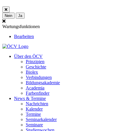
Nein
Ja
Wartungsfunktionen
Bearbeiten
Über den ÖCV
Prinzipien
Geschichte
Biolex
Verbindungen
Bildungsakademie
Academia
Farbenfinder
News & Termine
Nachrichten
Kalender
Termine
Seminarkalender
Seminare
Studienwochen