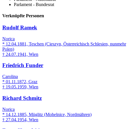
Parlament - Bundesrat
Verknüpfte Personen
Rudolf Ramek
Norica
* 12.04.1881, Teschen (Cieszyn, Österreichisch Schlesien, nunmehr
Polen)
† 24.07.1941, Wien
Friedrich Funder
Carolina
* 01.11.1872, Graz
† 19.05.1959, Wien
Richard Schmitz
Norica
* 14.12.1885, Müglitz (Mohelnice, Nordmähren)
† 27.04.1954, Wien