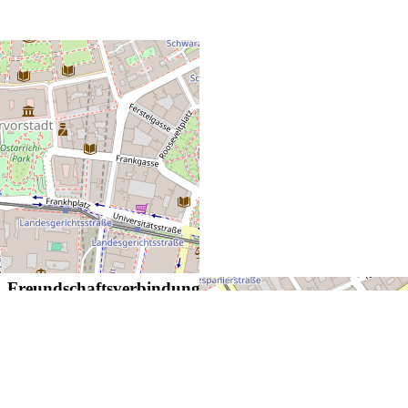
+
−
Leaflet
| ©
OpenStreetMap
Freundschaftsverbindungen:
A.V. Cheruskia Tübingen
K.D.St.V. Gothia Würzburg
K.D.St.V. Bavaria Berlin
AKV Alemannia (A, d)
A.V. Austria Innsbruck
K.Ö.H.V. Carolina