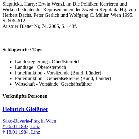
Slapnicka, Harry: Erwin Wenzl, in: Die Politiker. Karrieren und
Wirken bedeutender Repräsentanten der Zweiten Republik. Hg. von
Herbert Dachs, Peter Gerlich und Wolfgang C. Müller. Wien 1995,
S. 606–612.
Austrier-Blätter Nr, 74, 2005, S. 143f.
Schlagworte / Tags
Landesregierung - Oberösterreich
Landtage - Oberösterreich
Parteifunktion - Vorsitzende (Bund, Länder)
Parteifunktion - Generalsekretäre (Bund, Länder)
Wirtschaft - Vorstände, Geschäftsführer
Verknüpfte Personen
Heinrich Gleißner
Saxo-Bavaria-Prag in Wien
* 26.01.1893, Linz
† 18.01.1984, Linz