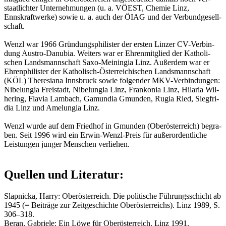
staat­lich­ter Un­ter­neh­mun­gen (u. a. VÖEST, Che­mie Linz,
Ennskraft­wer­ke) sowie u. a. auch der ÖIAG und der Ver­bund­ge­sell­
schaft.
Wenzl war 1966 Grün­dungs­phi­lis­ter der ers­ten Lin­zer CV-Ver­bin­
dung Aus­tro-Da­nu­bia. Wei­ters war er Eh­ren­mit­glied der Ka­tho­li­
schen Lands­mann­schaft Saxo-Mei­nin­gia Linz. Au­ßer­dem war er
Eh­ren­phi­lis­ter der Ka­tho­lisch-Ös­ter­rei­chi­schen Lands­mann­schaft
(KÖL) The­re­sia­na Inns­bruck sowie fol­gen­der MKV-Ver­bin­dun­gen:
Ni­be­lun­gia Frei­stadt, Ni­be­lun­gia Linz, Fran­ko­n­ia Linz, Hi­la­ria Wil­
he­ring, Fla­via Lam­bach, Ga­mun­dia Gmun­den, Rugia Ried, Sieg­fri­
dia Linz und Ame­lun­gia Linz.
Wenzl wurde auf dem Fried­hof in Gmun­den (Ober­ös­ter­reich) be­gra­
ben. Seit 1996 wird ein Erwin-Wenzl-Preis für au­ßer­or­dent­li­che
Leis­tun­gen jun­ger Men­schen ver­lie­hen.
Quellen und Literatur:
Slapnicka, Harry: Oberösterreich. Die politische Führungsschicht ab
1945 (= Beiträge zur Zeitgeschichte Oberösterreichs). Linz 1989, S.
306–318.
Beran, Gabriele: Ein Löwe für Oberösterreich. Linz 1991.