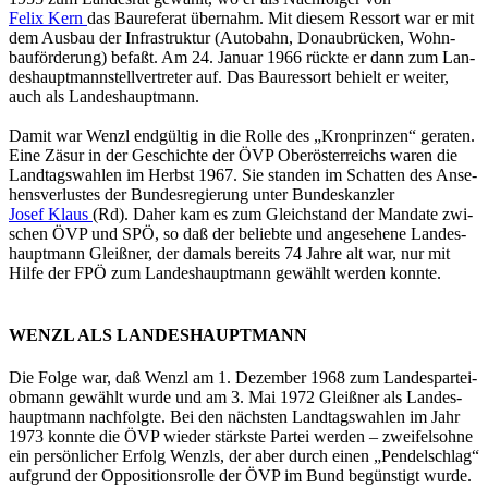
Felix Kern
das Bau­re­fe­rat über­nahm. Mit die­sem Res­sort war er mit
dem Aus­bau der In­fra­struk­tur (Au­to­bahn, Do­nau­brü­cken, Wohn­
bau­för­de­rung) be­faßt. Am 24. Ja­nu­ar 1966 rück­te er dann zum Lan­
des­haupt­mann­stell­ver­tre­ter auf. Das Bau­res­sort be­hielt er wei­ter,
auch als Lan­des­haupt­mann.
Damit war Wenzl end­gül­tig in die Rolle des „Kron­prin­zen“ ge­ra­ten.
Eine Zäsur in der Ge­schich­te der ÖVP Ober­ös­ter­reichs waren die
Land­tags­wah­len im Herbst 1967. Sie stan­den im Schat­ten des An­se­
hens­ver­lus­tes der Bun­des­re­gie­rung unter Bun­des­kanz­ler
Josef Klaus
(Rd). Daher kam es zum Gleich­stand der Man­da­te zwi­
schen ÖVP und SPÖ, so daß der be­lieb­te und an­ge­se­he­ne Lan­des­
haupt­mann Gleiß­ner, der da­mals be­reits 74 Jahre alt war, nur mit
Hilfe der FPÖ zum Lan­des­haupt­mann ge­wählt wer­den konn­te.
WENZL ALS LANDESHAUPTMANN
Die Folge war, daß Wenzl am 1. De­zem­ber 1968 zum Lan­des­par­tei­
ob­mann ge­wählt wurde und am 3. Mai 1972 Gleiß­ner als Lan­des­
haupt­mann nach­folg­te. Bei den nächs­ten Land­tags­wah­len im Jahr
1973 konn­te die ÖVP wie­der stärks­te Par­tei wer­den – zwei­fels­oh­ne
ein per­sön­li­cher Er­folg Wenzls, der aber durch einen „Pen­del­schlag“
auf­grund der Op­po­si­ti­ons­rol­le der ÖVP im Bund be­güns­tigt wurde.