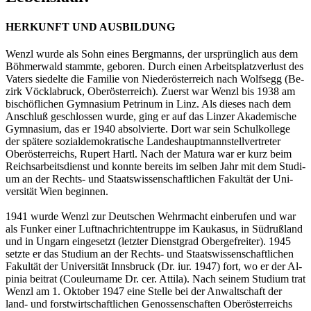
HERKUNFT UND AUSBILDUNG
Wenzl wurde als Sohn eines Berg­manns, der ur­sprüng­lich aus dem
Böh­mer­wald stamm­te, ge­bo­ren. Durch einen Ar­beits­platz­ver­lust des
Va­ters sie­del­te die Fa­mi­lie von Nie­der­ös­ter­reich nach Wolf­s­egg (Be­
zirk Vöck­la­bruck, Ober­ös­ter­reich). Zu­erst war Wenzl bis 1938 am
bi­schöf­li­chen Gym­na­si­um Pe­trinum in Linz. Als die­ses nach dem
An­schluß ge­schlos­sen wurde, ging er auf das Lin­zer Aka­de­mi­sche
Gym­na­si­um, das er 1940 ab­sol­vier­te. Dort war sein Schul­kol­le­ge
der spä­te­re so­zi­al­de­mo­kra­ti­sche Lan­des­haupt­mann­stell­ver­tre­ter
Ober­ös­ter­reichs, Ru­pert Hartl. Nach der Ma­tu­ra war er kurz beim
Reichs­ar­beits­dienst und konn­te be­reits im sel­ben Jahr mit dem Stu­di­
um an der Rechts- und Staats­wis­sen­schaft­li­chen Fa­kul­tät der Uni­
ver­si­tät Wien be­gin­nen.
1941 wurde Wenzl zur Deut­schen Wehr­macht ein­be­ru­fen und war
als Fun­ker einer Luft­nach­rich­ten­trup­pe im Kau­ka­sus, in Süd­ru­ß­land
und in Un­garn ein­ge­setzt (letz­ter Dienst­grad Ober­ge­frei­ter). 1945
setz­te er das Stu­di­um an der Rechts- und Staats­wis­sen­schaft­li­chen
Fa­kul­tät der Uni­ver­si­tät Inns­bruck (Dr. iur. 1947) fort, wo er der Al­
pi­nia bei­trat (Cou­leur­na­me Dr. cer. At­ti­la). Nach sei­nem Stu­di­um trat
Wenzl am 1. Ok­to­ber 1947 eine Stel­le bei der An­walt­schaft der
land- und forst­wirt­schaft­li­chen Ge­nos­sen­schaf­ten Ober­ös­ter­reichs