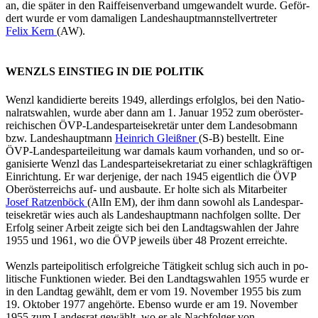
an, die spä­ter in den Raiff­ei­sen­ver­band um­ge­wan­delt wurde. Ge­för­
dert wurde er vom da­ma­li­gen Lan­des­haupt­mann­stell­ver­tre­ter
Felix Kern
(AW).
WENZLS EINSTIEG IN DIE POLITIK
Wenzl kan­di­dier­te be­reits 1949, al­ler­dings er­folg­los, bei den Na­tio­
nal­rats­wah­len, wurde aber dann am 1. Ja­nu­ar 1952 zum ober­ös­ter­
rei­chi­schen ÖVP-Lan­des­par­tei­se­kre­tär unter dem Lan­des­ob­mann
bzw. Lan­des­haupt­mann
Hein­rich Gleiß­ner
(S-B) be­stellt. Eine
ÖVP-Lan­des­par­tei­lei­tung war da­mals kaum vor­han­den, und so or­
ga­ni­sier­te Wenzl das Lan­des­par­tei­se­kre­ta­ri­at zu einer schlag­kräf­ti­gen
Ein­rich­tung. Er war der­je­ni­ge, der nach 1945 ei­gent­lich die ÖVP
Ober­ös­ter­reichs auf- und aus­bau­te. Er holte sich als Mit­ar­bei­ter
Josef Rat­zen­böck
(AlIn EM), der ihm dann so­wohl als Lan­des­par­
tei­se­kre­tär wies auch als Lan­des­haupt­mann nach­fol­gen soll­te. Der
Er­folg sei­ner Ar­beit zeig­te sich bei den Land­tags­wah­len der Jahre
1955 und 1961, wo die ÖVP je­weils über 48 Pro­zent er­reich­te.
Wenzls par­tei­po­li­tisch er­folg­rei­che Tä­tig­keit schlug sich auch in po­
li­ti­sche Funk­tio­nen wie­der. Bei den Land­tags­wah­len 1955 wurde er
in den Land­tag ge­wählt, dem er vom 19. No­vem­ber 1955 bis zum
19. Ok­to­ber 1977 an­ge­hör­te. Eben­so wurde er am 19. No­vem­ber
1955 zum Lan­des­rat ge­wählt, wo er als Nach­fol­ger von