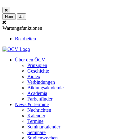
Nein
Ja
Wartungsfunktionen
Bearbeiten
Über den ÖCV
Prinzipien
Geschichte
Biolex
Verbindungen
Bildungsakademie
Academia
Farbenfinder
News & Termine
Nachrichten
Kalender
Termine
Seminarkalender
Seminare
Studienwochen