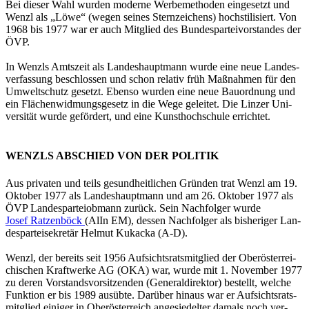
Bei die­ser Wahl wur­den mo­der­ne Wer­be­me­tho­den ein­ge­setzt und
Wenzl als „Löwe“ (wegen sei­nes Stern­zei­chens) hoch­sti­li­siert. Von
1968 bis 1977 war er auch Mit­glied des Bun­des­par­tei­vor­stan­des der
ÖVP.
In Wenzls Amts­zeit als Lan­des­haupt­mann wurde eine neue Lan­des­
ver­fas­sung be­schlos­sen und schon re­la­tiv früh Maß­nah­men für den
Um­welt­schutz ge­setzt. Eben­so wur­den eine neue Bau­ord­nung und
ein Flä­chen­wid­mungs­ge­setz in die Wege ge­lei­tet. Die Lin­zer Uni­
ver­si­tät wurde ge­för­dert, und eine Kunst­hoch­schu­le er­rich­tet.
WENZLS ABSCHIED VON DER POLITIK
Aus pri­va­ten und teils ge­sund­heit­li­chen Grün­den trat Wenzl am 19.
Ok­to­ber 1977 als Lan­des­haupt­mann und am 26. Ok­to­ber 1977 als
ÖVP Lan­des­par­tei­ob­mann zu­rück. Sein Nach­fol­ger wurde
Josef Rat­zen­böck
(AlIn EM), des­sen Nach­fol­ger als bis­he­ri­ger Lan­
des­par­tei­se­kre­tär Hel­mut Ku­ka­cka (A-D).
Wenzl, der be­reits seit 1956 Auf­sichts­rats­mit­glied der Ober­ös­ter­rei­
chi­schen Kraft­wer­ke AG (OKA) war, wurde mit 1. No­vem­ber 1977
zu deren Vor­stands­vor­sit­zen­den (Ge­ne­ral­di­rek­tor) be­stellt, wel­che
Funk­ti­on er bis 1989 aus­üb­te. Dar­über hin­aus war er Auf­sichts­rats­
mit­glied ei­ni­ger in Ober­ös­ter­reich an­ge­sie­del­ter da­mals noch ver­