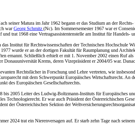
Nach sei­ner Ma­tu­ra im Jahr 1962 be­gann er das Stu­di­um an der Rechts- und
rsch war
Georg Schmitz
(Nc). Im Som­mer­se­mes­ter 1967 war er Con­se­ni­
und trat 1968 eine Ver­trags­as­sis­ten­ten­stel­le am In­sti­tut für Han­dels- 
das In­sti­tut für Rechts­wis­sen­schaf­ten der Tech­ni­schen Hoch­schu­le Wien (
77 wurde er an der dor­ti­gen Fa­kul­tät für Raum­pla­nung und Ar­chi­tek­tur 
­ten er­nannt. Schlie­ß­lich er­hielt er mit 1. No­vem­ber 2002 einen Ruf als U
 der Do­nau­uni­ver­si­tät Krems, deren Vi­ze­prä­si­dent er 2004/05 war. Da­n
le­van­ten Rechts­fä­cher in For­schung und Lehre ver­tre­ten, wie ins­be­son­
u­ro­pa­recht mit dem Schwer­punkt Eu­ro­päi­sches Wirt­schafts­recht. An der 
nkt des Eu­ro­päi­schen Ge­sell­schafts­rechts.
s 2005 Lei­ter des Lud­wig-Boltz­mann-In­sti­tuts für Eu­ro­päi­sches und In­te
o­na­les Tech­no­lo­gie­recht. Er war auch Prä­si­dent der Ös­ter­rei­chi­schen Ge
nt der Ös­ter­rei­chi­schen Sek­ti­on der Welt­ver­si­che­rungs­rechts­or­ga­ni­sa­
om­mer 2024 trat ein Nie­ren­ver­sa­gen auf. Er starb zehn Tage nach sei­ne