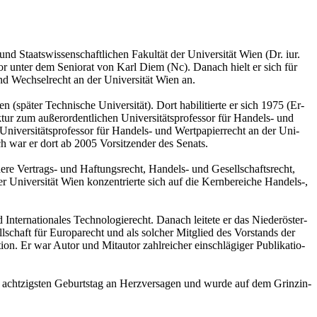
 Staats­wis­sen­schaft­li­chen Fa­kul­tät der Uni­ver­si­tät Wien (Dr. iur.
or unter dem Se­ni­o­rat von Karl Diem (Nc). Da­nach hielt er sich für
und Wech­sel­recht an der Uni­ver­si­tät Wien an.
spä­ter Tech­ni­sche Uni­ver­si­tät). Dort ha­bi­li­tier­te er sich 1975 (Er­
zum au­ßer­or­dent­li­chen Uni­ver­si­täts­pro­fes­sor für Han­dels- und
ni­ver­si­täts­pro­fes­sor für Han­dels- und Wert­pa­pier­recht an der Uni­
ach war er dort ab 2005 Vor­sit­zen­der des Se­nats.
de­re Ver­trags- und Haf­tungs­recht, Han­dels- und Ge­sell­schafts­recht,
Uni­ver­si­tät Wien kon­zen­trier­te sich auf die Kern­be­rei­che Han­dels-,
r­na­tio­na­les Tech­no­lo­gie­recht. Da­nach lei­te­te er das Nie­der­ös­ter­
­sell­schaft für Eu­ro­pa­recht und als sol­cher Mit­glied des Vor­stands der
ti­on. Er war Autor und Mit­au­tor zahl­rei­cher ein­schlä­gi­ger Pu­bli­ka­tio­
m acht­zigs­ten Ge­burts­tag an Herz­ver­sa­gen und wurde auf dem Grin­zin­