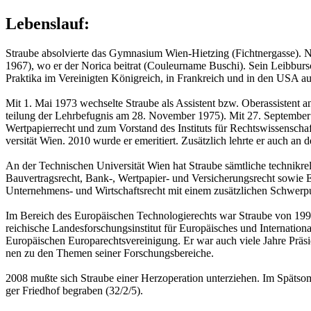
Lebenslauf:
Strau­be ab­sol­vier­te das Gym­na­si­um Wien-Hiet­zing (Ficht­ner­gas­se). 
1967), wo er der No­ri­ca bei­trat (Cou­leur­na­me Bu­schi). Sein Leib­bu
Prak­ti­ka im Ver­ei­nig­ten Kö­nig­reich, in Frank­reich und in den USA auf 
Mit 1. Mai 1973 wech­sel­te Strau­be als As­sis­tent bzw. Ober­as­sis­tent an 
tei­lung der Lehr­be­fug­nis am 28. No­vem­ber 1975). Mit 27. Sep­tem­ber 19
Wert­pa­pier­recht und zum Vor­stand des In­sti­tuts für Rechts­wis­sen­schaf
ver­si­tät Wien. 2010 wurde er eme­ri­tiert. Zu­sätz­lich lehr­te er auch an
An der Tech­ni­schen Uni­ver­si­tät Wien hat Strau­be sämt­li­che tech­nikre­
Bau­ver­trags­recht, Bank-, Wert­pa­pier- und Ver­si­che­rungs­recht sowie E
Un­ter­neh­mens- und Wirt­schafts­recht mit einem zu­sätz­li­chen Schwer­pu
Im Be­reich des Eu­ro­päi­schen Tech­no­lo­gie­rechts war Strau­be von 1998 bi
rei­chi­sche Lan­des­for­schungs­in­sti­tut für Eu­ro­päi­sches und In­ter­na­ti
Eu­ro­päi­schen Eu­ro­pa­rechts­ver­ei­ni­gung. Er war auch viele Jahre Prä­si­de
nen zu den The­men sei­ner For­schungs­be­rei­che.
2008 mußte sich Strau­be einer Herz­ope­ra­ti­on un­ter­zie­hen. Im Spät­s
ger Fried­hof be­gra­ben (32/2/5).