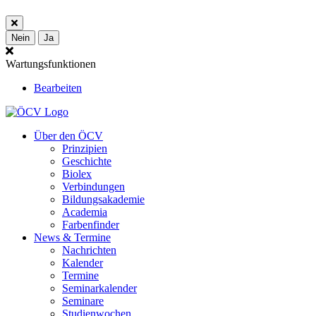
Nein
Ja
Wartungsfunktionen
Bearbeiten
Über den ÖCV
Prinzipien
Geschichte
Biolex
Verbindungen
Bildungsakademie
Academia
Farbenfinder
News & Termine
Nachrichten
Kalender
Termine
Seminarkalender
Seminare
Studienwochen