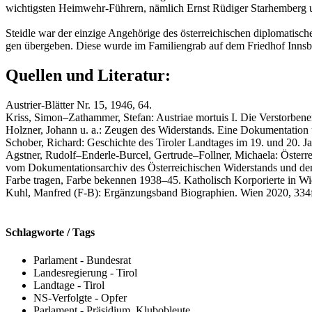
wich­tigs­ten Heim­wehr-Füh­rern, näm­lich Ernst Rü­di­ger Starh­em­berg
Steid­le war der ein­zi­ge An­ge­hö­ri­ge des ös­ter­rei­chi­schen di­plo­m
gen über­ge­ben. Diese wurde im Fa­mi­li­en­grab auf dem Fried­hof Inns­br
Quellen und Literatur:
Austrier-Blätter Nr. 15, 1946, 64.
Kriss, Simon–Zathammer, Stefan: Austriae mortuis I. Die Verstorben
Holzner, Johann u. a.: Zeugen des Widerstands. Eine Dokumentation ü
Schober, Richard: Geschichte des Tiroler Landtages im 19. und 20. J
Agstner, Rudolf–Enderle-Burcel, Gertrude–Follner, Michaela: Öster
vom Dokumentationsarchiv des Österreichischen Widerstands und der 
Farbe tragen, Farbe bekennen 1938–45. Katholisch Korporierte in Wid
Kuhl, Manfred (F-B): Ergänzungsband Biographien. Wien 2020, 334
Schlagworte / Tags
Parlament - Bundesrat
Landesregierung - Tirol
Landtage - Tirol
NS-Verfolgte - Opfer
Parlament - Präsidium, Klubobleute