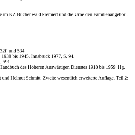
de im KZ Bu­chen­wald kre­miert und die Urne den Fa­mi­li­en­an­ge­hö­ri­
332f. und 534
 1938 bis 1945. Innsbruck 1977, S. 94.
, 591.
s Handbuch des Höheren Auswärtigen Dienstes 1918 bis 1959. Hg.
 und Helmut Schmitt. Zweite wesentlich erweiterte Auflage. Teil 2: