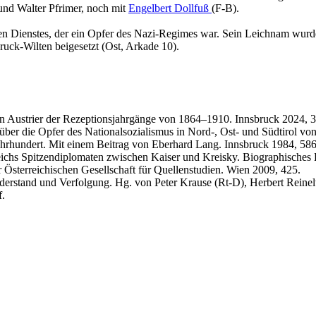
 und Wal­ter Pfri­mer, noch mit
En­gel­bert Doll­fuß
(F-B).
a­ti­schen Diens­tes, der ein Opfer des Nazi-Re­gimes war. Sein Leich­nam wur
uck-Wil­ten bei­ge­setzt (Ost, Ar­ka­de 10).
en Austrier der Rezeptionsjahrgänge von 1864–1910. Innsbruck 2024, 
ber die Opfer des Nationalsozialismus in Nord-, Ost- und Südtirol von
ahrhundert. Mit einem Beitrag von Eberhard Lang. Innsbruck 1984, 586
reichs Spitzendiplomaten zwischen Kaiser und Kreisky. Biographische
Österreichischen Gesellschaft für Quellenstudien. Wien 2009, 425.
erstand und Verfolgung. Hg. von Peter Krause (Rt-D), Herbert Reinelt
f.