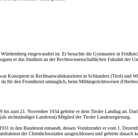
rt­tem­berg ein­ge­wan­dert ist. Er be­such­te die Gym­na­si­en in Feld­kirch
e­gann er das Stu­di­um an der Rechts­wis­sen­schaft­li­chen Fa­kul­tät der Uni
 Kon­zi­pi­ent in Rechts­an­walts­kanz­lei­en in Schlan­ders (Tirol) und Wien, 
für den Front­dienst un­taug­lich, beim Mi­li­tär­ge­richts­we­sen (Ober­leutna
1919 bis zum 21. No­vem­ber 1934 ge­hör­te er dem Ti­ro­ler Land­tag an. Da
cht­stän­di­ger Lan­des­rat) Mit­glied der Ti­ro­ler Lan­des­re­gie­rung.
 1931 in den Bun­des­rat ent­sandt, des­sen Vor­sit­zen­der er vom 1. De
ak­ti­on der Christ­lich­so­zia­len aus­ge­schlos­sen und ge­hör­te da­nach