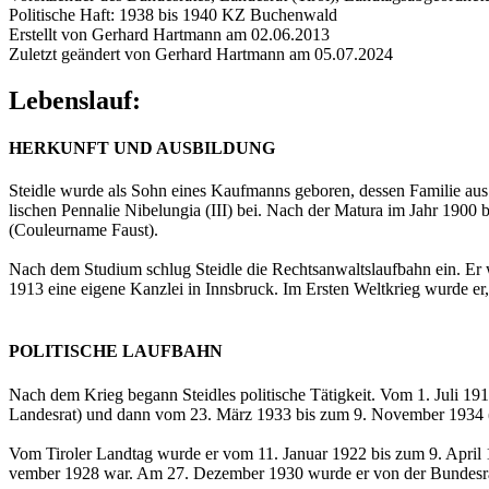
Politische Haft: 1938 bis 1940 KZ Buchenwald
Erstellt von Gerhard Hartmann am 02.06.2013
Zuletzt geändert von Gerhard Hartmann am 05.07.2024
Lebenslauf:
HERKUNFT UND AUSBILDUNG
Steid­le wurde als Sohn eines Kauf­manns ge­bo­ren, des­sen Fa­mi­lie aus Wü
li­schen Pen­na­lie Ni­be­lun­gia (III) bei. Nach der Ma­tu­ra im Jahr 1900 b
(Cou­leur­na­me Faust).
Nach dem Stu­di­um schlug Steid­le die Rechts­an­walts­lauf­bahn ein. Er war
1913 eine ei­ge­ne Kanz­lei in Inns­bruck. Im Ers­ten Welt­krieg wurde er, da 
POLITISCHE LAUFBAHN
Nach dem Krieg be­gann Steid­les po­li­ti­sche Tä­tig­keit. Vom 1. Juli 
Lan­des­rat) und dann vom 23. März 1933 bis zum 9. No­vem­ber 1934 (als ni
Vom Ti­ro­ler Land­tag wurde er vom 11. Ja­nu­ar 1922 bis zum 9. April
vem­ber 1928 war. Am 27. De­zem­ber 1930 wurde er von der Bun­des­rats­fr