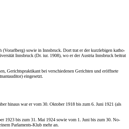
 (Vor­arl­berg) sowie in Inns­bruck. Dort trat er der kurz­le­bi­gen ka­tho­
­ver­si­tät Inns­bruck (Dr. iur. 1908), wo er der Aus­tria Inns­bruck bei­trat
Ge­richts­prak­ti­kant bei ver­schie­de­nen Ge­rich­ten und er­öff­ne­te
n­tau­di­tor) ein­ge­setzt.
r­über hin­aus war er vom 30. Ok­to­ber 1918 bis zum 6. Juni 1921 (als
­zem­ber 1923 bis zum 31. Mai 1924 sowie vom 1. Juni bis zum 30. No­
 kei­nem Par­la­ments-Klub mehr an.