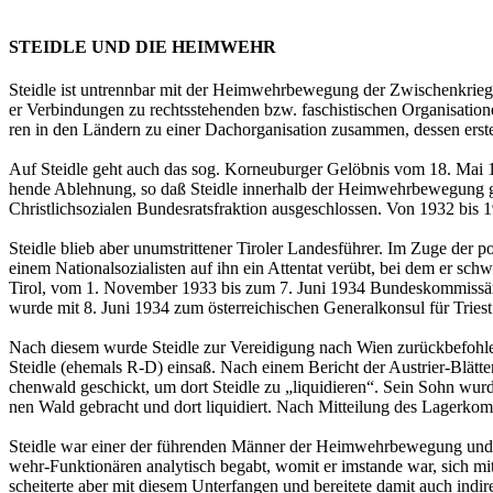
STEIDLE UND DIE HEIMWEHR
Steid­le ist un­trenn­bar mit der Heim­wehr­be­we­gung der Zwi­schen­krie
er Ver­bin­dun­gen zu rechts­ste­hen­den bzw. fa­schis­ti­schen Or­ga­ni­sa­tio
ren in den Län­dern zu einer Dach­or­ga­ni­sa­ti­on zu­sam­men, des­sen ers­t
Auf Steid­le geht auch das sog. Kor­neu­bur­ger Ge­löb­nis vom 18. Mai 1930 
hen­de Ab­leh­nung, so daß Steid­le in­ner­halb der Heim­wehr­be­we­gu
Christ­lich­so­zia­len Bun­des­rats­frak­ti­on aus­ge­schlos­sen. Von 1932 bis 1
Steid­le blieb aber un­um­strit­te­ner Ti­ro­ler Lan­des­füh­rer. Im Zuge de
einem Na­tio­nal­so­zia­lis­ten auf ihn ein At­ten­tat ver­übt, bei dem er 
Tirol, vom 1. No­vem­ber 1933 bis zum 7. Juni 1934 Bun­des­kom­mis­sär der
wurde mit 8. Juni 1934 zum ös­ter­rei­chi­schen Ge­ne­ral­kon­sul für Tri­est
Nach die­sem wurde Steid­le zur Ver­ei­di­gung nach Wien zu­rück­be­foh­
Steid­le (ehe­mals R-D) ein­saß. Nach einem Be­richt der Aus­trier-Blät­ter 
chen­wald ge­schickt, um dort Steid­le zu „li­qui­die­ren“. Sein Sohn wu
nen Wald ge­bracht und dort li­qui­diert. Nach Mit­tei­lung des La­ger­ko
Steid­le war einer der füh­ren­den Män­ner der Heim­wehr­be­we­gung und da
wehr-Funk­tio­nä­ren ana­ly­tisch be­gabt, womit er im­stan­de war, sich mit d
schei­ter­te aber mit die­sem Un­ter­fan­gen und be­rei­te­te damit auch in­d