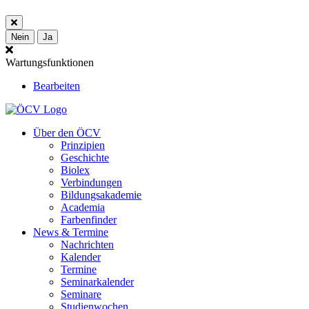
Nein
Ja
Wartungsfunktionen
Bearbeiten
Über den ÖCV
Prinzipien
Geschichte
Biolex
Verbindungen
Bildungsakademie
Academia
Farbenfinder
News & Termine
Nachrichten
Kalender
Termine
Seminarkalender
Seminare
Studienwochen