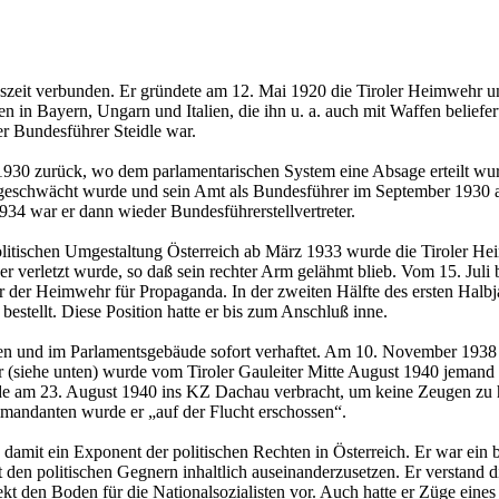
gs­zeit ver­bun­den. Er grün­de­te am 12. Mai 1920 die Ti­ro­ler Heim­wehr u
­nen in Bay­ern, Un­garn und Ita­li­en, die ihn u. a. auch mit Waf­fen be­lie­fer
er Bun­des­füh­rer Steid­le war.
zu­rück, wo dem par­la­men­ta­ri­schen Sys­tem eine Ab­sa­ge er­teilt wurde. D
ng ge­schwächt wurde und sein Amt als Bun­des­füh­rer im Sep­tem­ber 1930
934 war er dann wie­der Bun­des­füh­rer­stell­ver­tre­ter.
r po­li­ti­schen Um­ge­stal­tung Ös­ter­reich ab März 1933 wurde die Ti­ro­ler
schwer ver­letzt wurde, so daß sein rech­ter Arm ge­lähmt blieb. Vom 15. Juli
 Heim­wehr für Pro­pa­gan­da. In der zwei­ten Hälf­te des ers­ten Halb­jah­
 be­stellt. Diese Po­si­ti­on hatte er bis zum An­schluß inne.
len und im Par­la­ments­ge­bäu­de so­fort ver­haf­tet. Am 10. No­vem­ber 1
(siehe unten) wurde vom Ti­ro­ler Gau­lei­ter Mitte Au­gust 1940 je­mand (ein
rde am 23. Au­gust 1940 ins KZ Dach­au ver­bracht, um keine Zeu­gen zu ha
m­man­dan­ten wurde er „auf der Flucht er­schos­sen“.
mit ein Ex­po­nent der po­li­ti­schen Rech­ten in Ös­ter­reich. Er war ein b
en po­li­ti­schen Geg­nern in­halt­lich aus­ein­an­der­zu­set­zen. Er ver­stand 
i­rekt den Boden für die Na­tio­nal­so­zia­lis­ten vor. Auch hatte er Züge ein