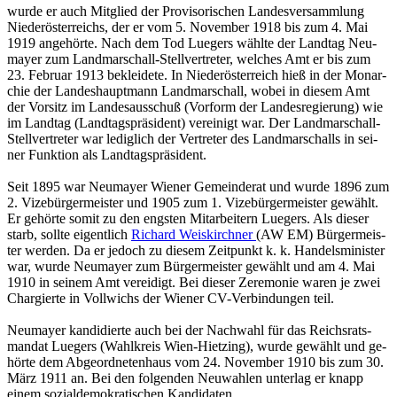
wurde er auch Mit­glied der Pro­vi­so­ri­schen Lan­des­ver­samm­lung
Nie­der­ös­ter­reichs, der er vom 5. No­vem­ber 1918 bis zum 4. Mai
1919 an­ge­hör­te. Nach dem Tod Lue­gers wähl­te der Land­tag Neu­
may­er zum Land­mar­schall-Stell­ver­tre­ter, wel­ches Amt er bis zum
23. Fe­bru­ar 1913 be­klei­de­te. In Nie­der­ös­ter­reich hieß in der Mon­ar­
chie der Lan­des­haupt­mann Land­mar­schall, wobei in die­sem Amt
der Vor­sitz im Lan­des­aus­schuß (Vor­form der Lan­des­re­gie­rung) wie
im Land­tag (Land­tags­prä­si­dent) ver­ei­nigt war. Der Land­mar­schall-
Stell­ver­tre­ter war le­dig­lich der Ver­tre­ter des Land­mar­schalls in sei­
ner Funk­ti­on als Land­tags­prä­si­dent.
Seit 1895 war Neu­may­er Wie­ner Ge­mein­de­rat und wurde 1896 zum
2. Vi­ze­bür­ger­meis­ter und 1905 zum 1. Vi­ze­bür­ger­meis­ter ge­wählt.
Er ge­hör­te somit zu den engs­ten Mit­ar­bei­tern Lue­gers. Als die­ser
starb, soll­te ei­gent­lich
Ri­chard Weis­kirch­ner
(AW EM) Bür­ger­meis­
ter wer­den. Da er je­doch zu die­sem Zeit­punkt k. k. Han­dels­mi­nis­ter
war, wurde Neu­may­er zum Bür­ger­meis­ter ge­wählt und am 4. Mai
1910 in sei­nem Amt ver­ei­digt. Bei die­ser Ze­re­mo­nie waren je zwei
Char­gier­te in Voll­wichs der Wie­ner CV-Ver­bin­dun­gen teil.
Neu­may­er kan­di­dier­te auch bei der Nach­wahl für das Reichs­rats­
man­dat Lue­gers (Wahl­kreis Wien-Hiet­zing), wurde ge­wählt und ge­
hör­te dem Ab­ge­ord­ne­ten­haus vom 24. No­vem­ber 1910 bis zum 30.
März 1911 an. Bei den fol­gen­den Neu­wah­len un­ter­lag er knapp
einem so­zi­al­de­mo­kra­ti­schen Kan­di­da­ten.