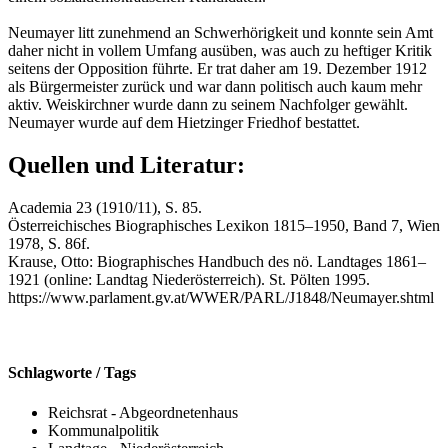
Neu­may­er litt zu­neh­mend an Schwer­hö­rig­keit und konn­te sein Amt
daher nicht in vol­lem Um­fang aus­üben, was auch zu hef­ti­ger Kri­tik
sei­tens der Op­po­si­ti­on führ­te. Er trat daher am 19. De­zem­ber 1912
als Bür­ger­meis­ter zu­rück und war dann po­li­tisch auch kaum mehr
aktiv. Weis­kirch­ner wurde dann zu sei­nem Nach­fol­ger ge­wählt.
Neu­may­er wurde auf dem Hiet­zin­ger Fried­hof be­stat­tet.
Quellen und Literatur:
Academia 23 (1910/11), S. 85.
Österreichisches Biographisches Lexikon 1815–1950, Band 7, Wien
1978, S. 86f.
Krause, Otto: Biographisches Handbuch des nö. Landtages 1861–
1921 (online: Landtag Niederösterreich). St. Pölten 1995.
https://www.parlament.gv.at/WWER/PARL/J1848/Neumayer.shtml
Schlagworte / Tags
Reichsrat - Abgeordnetenhaus
Kommunalpolitik