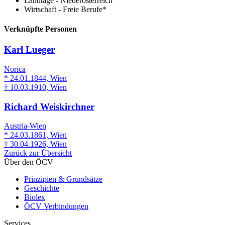
Landtage - Niederösterreich
Wirtschaft - Freie Berufe*
Verknüpfte Personen
Karl Lueger
Norica
* 24.01.1844, Wien
† 10.03.1910, Wien
Richard Weiskirchner
Austria-Wien
* 24.03.1861, Wien
† 30.04.1926, Wien
Zurück zur Übersicht
Über den ÖCV
Prinzipien & Grundsätze
Geschichte
Biolex
ÖCV Verbindungen
Services