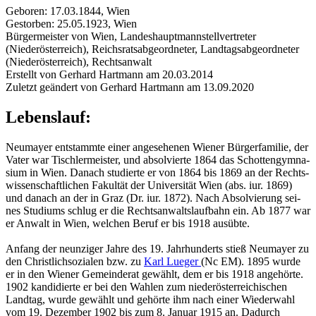
Geboren: 17.03.1844, Wien
Gestorben: 25.05.1923, Wien
Bürgermeister von Wien, Landeshauptmannstellvertreter
(Niederösterreich), Reichsratsabgeordneter, Landtagsabgeordneter
(Niederösterreich), Rechtsanwalt
Erstellt von Gerhard Hartmann am 20.03.2014
Zuletzt geändert von Gerhard Hartmann am 13.09.2020
Lebenslauf:
Neu­may­er ent­stamm­te einer an­ge­se­he­nen Wie­ner Bür­ger­fa­mi­lie, der
Vater war Tisch­ler­meis­ter, und ab­sol­vier­te 1864 das Schot­ten­gym­na­
si­um in Wien. Da­nach stu­dier­te er von 1864 bis 1869 an der Rechts­
wis­sen­schaft­li­chen Fa­kul­tät der Uni­ver­si­tät Wien (abs. iur. 1869)
und da­nach an der in Graz (Dr. iur. 1872). Nach Ab­sol­vie­rung sei­
nes Stu­di­ums schlug er die Rechts­an­walts­lauf­bahn ein. Ab 1877 war
er An­walt in Wien, wel­chen Beruf er bis 1918 aus­üb­te.
An­fang der neun­zi­ger Jahre des 19. Jahr­hun­derts stieß Neu­may­er zu
den Christ­lich­so­zia­len bzw. zu
Karl Lue­ger
(Nc EM). 1895 wurde
er in den Wie­ner Ge­mein­de­rat ge­wählt, dem er bis 1918 an­ge­hör­te.
1902 kan­di­dier­te er bei den Wah­len zum nie­der­ös­ter­rei­chi­schen
Land­tag, wurde ge­wählt und ge­hör­te ihm nach einer Wie­der­wahl
vom 19. De­zem­ber 1902 bis zum 8. Ja­nu­ar 1915 an. Da­durch