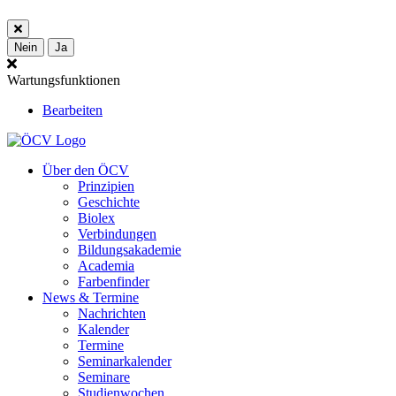
Nein
Ja
Wartungsfunktionen
Bearbeiten
Über den ÖCV
Prinzipien
Geschichte
Biolex
Verbindungen
Bildungsakademie
Academia
Farbenfinder
News & Termine
Nachrichten
Kalender
Termine
Seminarkalender
Seminare
Studienwochen