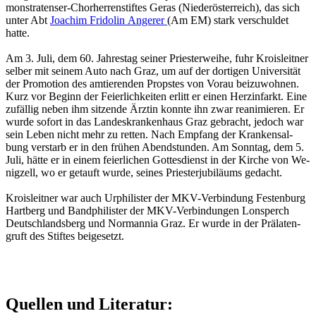
mons­tra­ten­ser-Chor­her­ren­stif­tes Geras (Nie­der­ös­ter­reich), das sich
unter Abt
Joa­chim Fri­do­lin An­ge­rer
(Am EM) stark ver­schul­det
hatte.
Am 3. Juli, dem 60. Jah­res­tag sei­ner Pries­ter­wei­he, fuhr Krois­leit­ner
sel­ber mit sei­nem Auto nach Graz, um auf der dor­ti­gen Uni­ver­si­tät
der Pro­mo­ti­on des am­tie­ren­den Props­tes von Vorau bei­zu­woh­nen.
Kurz vor Be­ginn der Fei­er­lich­kei­ten er­litt er einen Herz­in­farkt. Eine
zu­fäl­lig neben ihm sit­zen­de Ärz­tin konn­te ihn zwar re­ani­mie­ren. Er
wurde so­fort in das Lan­des­kran­ken­haus Graz ge­bracht, je­doch war
sein Leben nicht mehr zu ret­ten. Nach Emp­fang der Kran­ken­sal­
bung ver­starb er in den frü­hen Abend­stun­den. Am Sonn­tag, dem 5.
Juli, hätte er in einem fei­er­li­chen Got­tes­dienst in der Kir­che von We­
nig­zell, wo er ge­tauft wurde, sei­nes Pries­ter­ju­bi­lä­ums ge­dacht.
Krois­leit­ner war auch Ur­phi­lis­ter der MKV-Ver­bin­dung Fes­ten­burg
Hart­berg und Band­phi­lis­ter der MKV-Ver­bin­dun­gen Lonsperch
Deutsch­lands­berg und Nor­man­nia Graz. Er wurde in der Prä­la­ten­
gruft des Stif­tes bei­ge­setzt.
Quellen und Literatur: