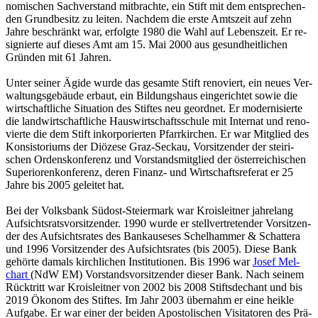
no­mi­schen Sach­ver­stand mit­brach­te, ein Stift mit dem ent­spre­chen­
den Grund­be­sitz zu lei­ten. Nach­dem die erste Amts­zeit auf zehn
Jahre be­schränkt war, er­folg­te 1980 die Wahl auf Le­bens­zeit. Er re­
si­gnier­te auf die­ses Amt am 15. Mai 2000 aus ge­sund­heit­li­chen
Grün­den mit 61 Jah­ren.
Unter sei­ner Ägide wurde das ge­sam­te Stift re­no­viert, ein neues Ver­
wal­tungs­ge­bäu­de er­baut, ein Bil­dungs­haus ein­ge­rich­tet sowie die
wirt­schaft­li­che Si­tua­ti­on des Stif­tes neu ge­ord­net. Er mo­der­ni­sier­te
die land­wirt­schaft­li­che Haus­wirt­schafts­schu­le mit In­ter­nat und re­no­
vier­te die dem Stift in­kor­po­rier­ten Pfarr­kir­chen. Er war Mit­glied des
Kon­sis­to­ri­ums der Diö­ze­se Graz-Seckau, Vor­sit­zen­der der stei­ri­
schen Or­dens­kon­fe­renz und Vor­stands­mit­glied der ös­ter­rei­chi­schen
Su­pe­rio­ren­kon­fe­renz, deren Fi­nanz- und Wirt­schafts­re­fe­rat er 25
Jahre bis 2005 ge­lei­tet hat.
Bei der Volks­bank Süd­ost-Stei­er­mark war Krois­leit­ner jah­re­lang
Auf­sichts­rats­vor­sit­zen­der. 1990 wurde er stell­ver­tre­ten­der Vor­sit­zen­
der des Auf­sichts­ra­tes des Bank­aus­e­ses Schel­ham­mer & Schat­te­ra
und 1996 Vor­sit­zen­der des Auf­sichts­ra­tes (bis 2005). Diese Bank
ge­hör­te da­mals kirch­li­chen In­sti­tu­tio­nen. Bis 1996 war
Josef Mel­
chart
(NdW EM) Vor­stands­vor­sit­zen­der die­ser Bank. Nach sei­nem
Rück­tritt war Krois­leit­ner von 2002 bis 2008 Stifts­de­chant und bis
2019 Öko­nom des Stif­tes. Im Jahr 2003 über­nahm er eine heik­le
Auf­ga­be. Er war einer der bei­den Apos­to­li­schen Vi­si­ta­to­ren des Prä­