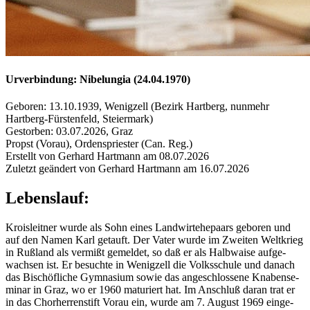
Urverbindung: Nibelungia (24.04.1970)
Geboren: 13.10.1939, Wenigzell (Bezirk Hartberg, nunmehr
Hartberg-Fürstenfeld, Steiermark)
Gestorben: 03.07.2026, Graz
Propst (Vorau), Ordenspriester (Can. Reg.)
Erstellt von Gerhard Hartmann am 08.07.2026
Zuletzt geändert von Gerhard Hartmann am 16.07.2026
Lebenslauf:
Krois­leit­ner wurde als Sohn eines Land­wir­t­ehe­paars ge­bo­ren und
auf den Namen Karl ge­tauft. Der Vater wurde im Zwei­ten Welt­krieg
in Ru­ß­land als ver­mi­ßt ge­mel­det, so daß er als Halb­wai­se auf­ge­
wach­sen ist. Er be­such­te in We­nig­zell die Volks­schu­le und da­nach
das Bi­schöf­li­che Gym­na­si­um sowie das an­ge­schlos­se­ne Kna­ben­se­
mi­nar in Graz, wo er 1960 ma­tu­riert hat. Im An­schluß daran trat er
in das Chor­her­ren­stift Vorau ein, wurde am 7. Au­gust 1969 ein­ge­