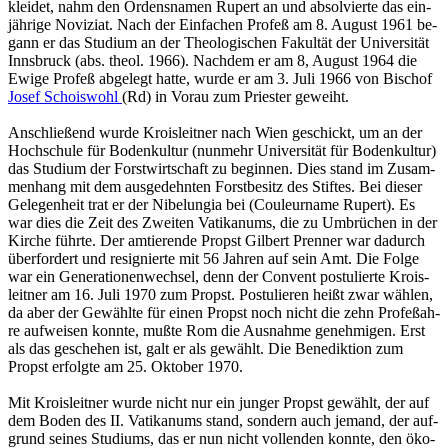
klei­det, nahm den Or­dens­na­men Ru­pert an und ab­sol­vier­te das ein­
jäh­ri­ge No­vi­zi­at. Nach der Ein­fa­chen Pro­feß am 8. Au­gust 1961 be­
gann er das Stu­di­um an der Theo­lo­gi­schen Fa­kul­tät der Uni­ver­si­tät
Inns­bruck (abs. theol. 1966). Nach­dem er am 8, Au­gust 1964 die
Ewige Pro­feß ab­ge­legt hatte, wurde er am 3. Juli 1966 von Bi­schof
Josef Schois­wohl
(Rd) in Vorau zum Pries­ter ge­weiht.
An­schlie­ßend wurde Krois­leit­ner nach Wien ge­schickt, um an der
Hoch­schu­le für Bo­den­kul­tur (nun­mehr Uni­ver­si­tät für Bo­den­kul­tur)
das Stu­di­um der Forst­wirt­schaft zu be­gin­nen. Dies stand im Zu­sam­
men­hang mit dem aus­ge­dehn­ten Forst­be­sitz des Stif­tes. Bei die­ser
Ge­le­gen­heit trat er der Ni­be­lun­gia bei (Cou­leur­na­me Ru­pert). Es
war dies die Zeit des Zwei­ten Va­ti­ka­nums, die zu Um­brü­chen in der
Kir­che führ­te. Der am­tie­ren­de Propst Gil­bert Pren­ner war da­durch
über­for­dert und re­si­gnier­te mit 56 Jah­ren auf sein Amt. Die Folge
war ein Ge­ne­ra­tio­nen­wech­sel, denn der Con­vent pos­tu­lier­te Krois­
leit­ner am 16. Juli 1970 zum Propst. Pos­tu­lie­ren heißt zwar wäh­len,
da aber der Ge­wähl­te für einen Propst noch nicht die zehn Pro­fe­ßah­
re auf­wei­sen konn­te, mußte Rom die Aus­nah­me ge­neh­mi­gen. Erst
als das ge­sche­hen ist, galt er als ge­wählt. Die Be­ne­dik­ti­on zum
Propst er­folg­te am 25. Ok­to­ber 1970.
Mit Krois­leit­ner wurde nicht nur ein jun­ger Propst ge­wählt, der auf
dem Boden des II. Va­ti­ka­nums stand, son­dern auch je­mand, der auf­
grund sei­nes Stu­di­ums, das er nun nicht voll­enden konn­te, den öko­