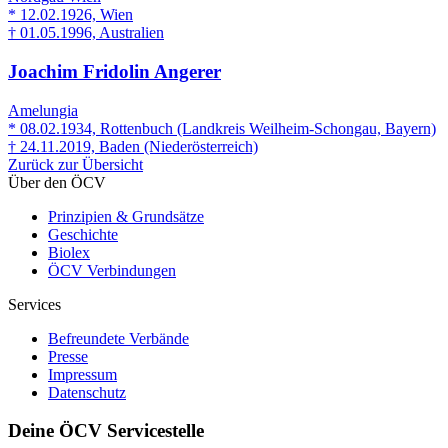
* 12.02.1926, Wien
† 01.05.1996, Australien
Joachim Fridolin Angerer
Amelungia
* 08.02.1934, Rottenbuch (Landkreis Weilheim-Schongau, Bayern)
† 24.11.2019, Baden (Niederösterreich)
Zurück zur Übersicht
Über den ÖCV
Prinzipien & Grundsätze
Geschichte
Biolex
ÖCV Verbindungen
Services
Befreundete Verbände
Presse
Impressum
Datenschutz
Deine ÖCV Servicestelle