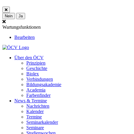
Nein
Ja
Wartungsfunktionen
Bearbeiten
Über den ÖCV
Prinzipien
Geschichte
Biolex
Verbindungen
Bildungsakademie
Academia
Farbenfinder
News & Termine
Nachrichten
Kalender
Termine
Seminarkalender
Seminare
Studienwochen