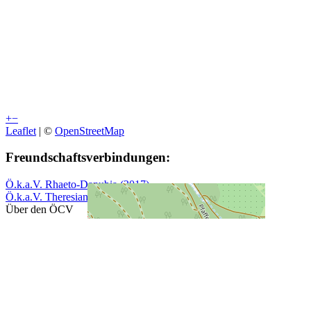
+
−
Leaflet
| ©
OpenStreetMap
Freundschaftsverbindungen:
Ö.k.a.V. Rhaeto-Danubia (2017)
Ö.k.a.V. Theresiana (2018)
Über den ÖCV
Prinzipien & Grundsätze
Geschichte
Biolex
ÖCV Verbindungen
Services