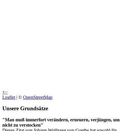
+
−
Leaflet
| ©
OpenStreetMap
Unsere Grundsätze
"Man muß immerfort verändern, erneuern, verjüngen, um
nicht zu verstocken"
Dieses Zitat von Johann Wolfgang von Goethe hat sowohl für