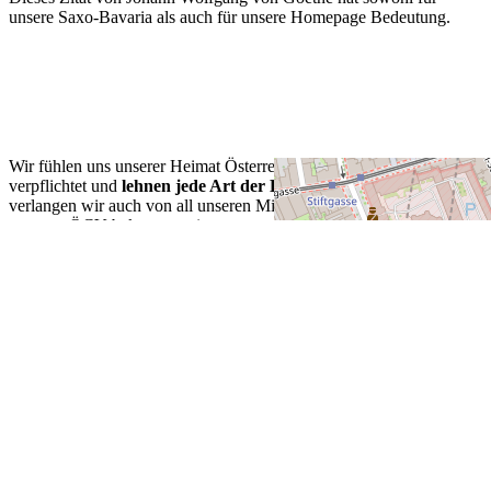
unsere Saxo-Bavaria als auch für unsere Homepage Bedeutung.
Wir fühlen uns unserer Heimat Österreich im europäischen Kontext
verpflichtet und
lehnen jede Art der Deutschtümelei ab
. Dies
verlangen wir auch von all unseren Mitgliedern. So wie der
gesamte ÖCV bekennen wir uns zum souveränen Staat Österreich
und seiner Geschichte.
Als akademische Elite-Verband legen wir grossen Wert auf
Wissenschaft und Weiterbildung. Nach unserer Überzeugung
verpflichtet die akademische Ausbildung nicht nur zu Leistungen in
Studium und Beruf, sondern auch zu erhöhter
Verantwortung in
der Gesellschaft
.
Als Gemeinschaft von Katholiken verpflichten wir uns den