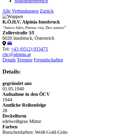
Mitgliederbereich
Alle Verbindungen
Zurück
K.Ö.H.V. Alpinia-Innsbruck
"Amico fides, Patriae vita, Deo omnia!"
Zollerstraße 3/I
6020 Innsbruck, Österreich
Tel:
+43 (0512) 933475
chc@alpinia.at
Details
Termine
Freundschaften
Details:
gegründet am:
01.05.1940
Aufnahme in den ÖCV
1944
Amtliche Reihenfolge
28
Deckelform
edelweißgrau
Mütze
Farben
Burschenfarben: Weiß-Gold-Grün