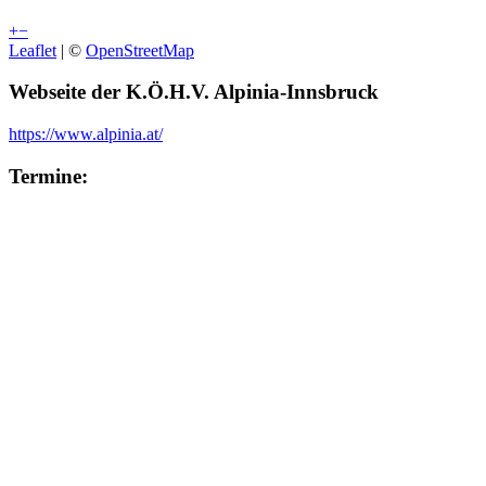
+
−
Leaflet
| ©
OpenStreetMap
Webseite der K.Ö.H.V. Alpinia-Innsbruck
https://www.alpinia.at/
Termine:
Akt. Semesterprogramm herunterladen (iCal)
06.11.2026 16:00
-
07.11.2026 23:59
Alpiniatage 2026
Zollerstraße 3/I, 6020 Innsbruck
mehr Infos
Freundschaftsverbindungen:
K.D.St.V. Ascania Bonn