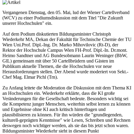
Vergangenen Dienstag, den 05. Mai, lud der Wiener Cartellverband
(WCV) zu einer Podiumsdiskussion mit dem Titel "Die Zukunft
unserer Hochschulen" ein.
Auf dem Podium diskutierten Bildungsminister Christoph
Wiederkehr MA, Dekan der Fakultät für Technische Chemie der TU
Wien Uni.Prof. Dipl.-Ing. Dr. Marko Mihovilovic (Rt-D), der
Rektor der Hochschule Campus Wien FH-Prof. Dipl.-In. Dr.mont.
Heimo Sandtner und AG Bundesobmann Laurin Weninger (BbW,
GlL) gemeinsam mit über 50 Cartellbrüdern und Gästen im
Publikum aktuelle Themen, die die Hochschulen vor neue
Herausforderungen stellen. Der Abend wurde moderiert von Sekt.-
Chef Mag. Elmar Pichl (Trn).
Zu Anfang leitete die Moderation die Diskussion mit dem Thema KI
an Hochschulen ein. Wiederkehr erklärte, dass die KI große
Veränderungen für die Gesellschaft bedeute. Besonders wichtig sei
die Kompetenz junger Menschen, weiterhin selbst lernen zu können
und Ergebnisse ohne KI auch kritisch hinterfragen und
plausibilisieren zu können. Für ihn würden die "grundlegenden,
kulturell-geprägten Kenntnisse" wie Lesen, Schreiben und Rechnen
deswegen noch wichtiger werden, als sie das bis jetzt schon waren.
Bildungsminister Wiederkehr sieht in diesem Punkt