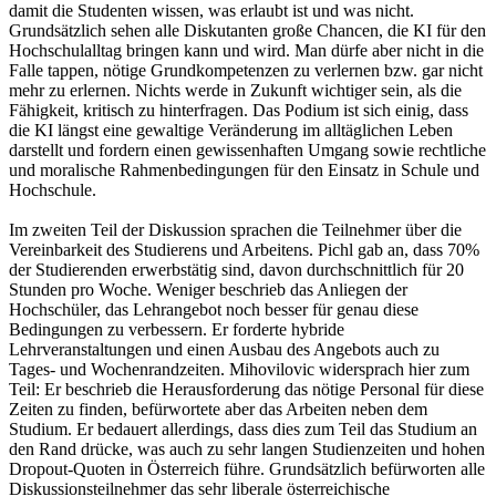
damit die Studenten wissen, was erlaubt ist und was nicht.
Grundsätzlich sehen alle Diskutanten große Chancen, die KI für den
Hochschulalltag bringen kann und wird. Man dürfe aber nicht in die
Falle tappen, nötige Grundkompetenzen zu verlernen bzw. gar nicht
mehr zu erlernen. Nichts werde in Zukunft wichtiger sein, als die
Fähigkeit, kritisch zu hinterfragen. Das Podium ist sich einig, dass
die KI längst eine gewaltige Veränderung im alltäglichen Leben
darstellt und fordern einen gewissenhaften Umgang sowie rechtliche
und moralische Rahmenbedingungen für den Einsatz in Schule und
Hochschule.
Im zweiten Teil der Diskussion sprachen die Teilnehmer über die
Vereinbarkeit des Studierens und Arbeitens. Pichl gab an, dass 70%
der Studierenden erwerbstätig sind, davon durchschnittlich für 20
Stunden pro Woche. Weniger beschrieb das Anliegen der
Hochschüler, das Lehrangebot noch besser für genau diese
Bedingungen zu verbessern. Er forderte hybride
Lehrveranstaltungen und einen Ausbau des Angebots auch zu
Tages- und Wochenrandzeiten. Mihovilovic widersprach hier zum
Teil: Er beschrieb die Herausforderung das nötige Personal für diese
Zeiten zu finden, befürwortete aber das Arbeiten neben dem
Studium. Er bedauert allerdings, dass dies zum Teil das Studium an
den Rand drücke, was auch zu sehr langen Studienzeiten und hohen
Dropout-Quoten in Österreich führe. Grundsätzlich befürworten alle
Diskussionsteilnehmer das sehr liberale österreichische