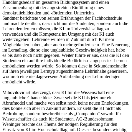
Handlungsbedarf im gesamten Bildungssystem und einen
Zusammenhang mit der angestrebten Einführung eines
demokratiebildenden und -fördernden Unterrichts.
Sandtner berichtete von seinen Erfahrungen der Fachhochschule
und machte deutlich, dass nicht nur die Studenten, sondern auch die
Lehrenden lernen müssen, die KI im Universitätsalltag zu
verwenden und die Kompetenz im Umgang mit der KI auch
weiterzugeben. Lehrende würden in Zukunft durch KI mehr
Möglichkeiten haben, aber auch mehr gefordert sein. Eine Neuerung
im Lernalltag, die so eine unglaubliche Geschwindigkeit hat, habe
es bis dato noch nicht gegeben. Weiter führte er aus, dass die KI den
Studenten ein auf ihre individuelle Bedürfnisse angepasstes Lernen
ermöglichen werden würde. So könnten diese in Sekundenschnelle
auf ihren jeweiligen Lerntyp zugeschnittene Lehrinhalte generieren,
wodurch eine nie dagewesene Aufarbeitung der Lehrunterlagen
ermöglicht würde.
Mihovilovic ist überzeugt, dass KI für die Wissenschaft eine
unglaubliche Chance biete. Zwar sei die KI bis jetzt nur ein
Abrufmodel und mache von selbst noch keine neuen Entdeckungen,
dies könne sich aber in Zukunft ändern. Er sieht die KI nicht als
Bedrohung, sondern beschreibt sie als „Companion“ sowohl für
Wissenschaftler als auch für Studenten. AG-Bundesobmann
Weninger brachte das Thema der nötigen Regulierung für den
Einsatz von KI im Hochschulalltag auf. Dies sei besonders wichtig,