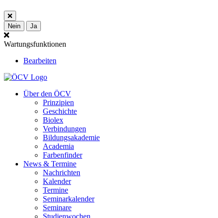
Nein
Ja
Wartungsfunktionen
Bearbeiten
Über den ÖCV
Prinzipien
Geschichte
Biolex
Verbindungen
Bildungsakademie
Academia
Farbenfinder
News & Termine
Nachrichten
Kalender
Termine
Seminarkalender
Seminare
Studienwochen