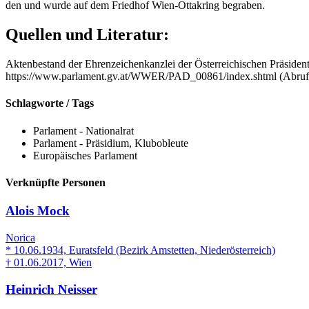
den und wurde auf dem Fried­hof Wien-Ot­ta­kring be­gra­ben.
Quellen und Literatur:
Aktenbestand der Ehrenzeichenkanzlei der Österreichischen Präsident
https://www.parlament.gv.at/WWER/PAD_00861/index.shtml (Abruf 
Schlagworte / Tags
Parlament - Nationalrat
Parlament - Präsidium, Klubobleute
Europäisches Parlament
Verknüpfte Personen
Alois Mock
Norica
* 10.06.1934, Euratsfeld (Bezirk Amstetten, Niederösterreich)
† 01.06.2017, Wien
Heinrich Neisser