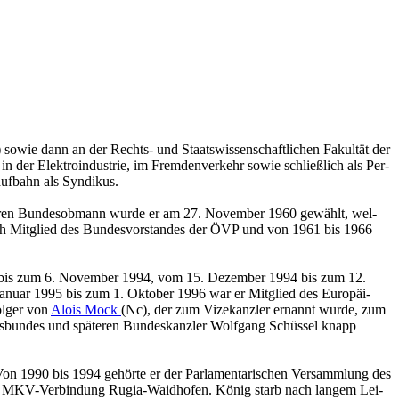
 sowie dann an der Rechts- und Staats­wis­sen­schaft­li­chen Fa­kul­tät der
 in der Elek­tro­in­dus­trie, im Frem­den­ver­kehr sowie schlie­ß­lich als Per­
auf­bahn als Syn­di­kus.
Zu deren Bun­des­ob­mann wurde er am 27. No­vem­ber 1960 ge­wählt, wel­
 auch Mit­glied des Bun­des­vor­stan­des der ÖVP und von 1961 bis 1966
970 bis zum 6. No­vem­ber 1994, vom 15. De­zem­ber 1994 bis zum 12.
u­ar 1995 bis zum 1. Ok­to­ber 1996 war er Mit­glied des Eu­ro­päi­
ol­ger von
Alois Mock
(Nc), der zum Vi­ze­kanz­ler er­nannt wurde, zum
fts­bun­des und spä­te­ren Bun­des­kanz­ler Wolf­gang Schüs­sel knapp
 1990 bis 1994 ge­hör­te er der Par­la­men­ta­ri­schen Ver­samm­lung des
ed der MKV-Ver­bin­dung Rugia-Waid­ho­fen. König starb nach lan­gem Lei­