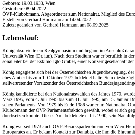
Geboren: 19.03.1933, Wien
Gestorben: 08.04.2022
ÖVP-Klubobmann, Abgeordneter zum Nationalrat, Mitglied des Europ
Erstellt von Gerhard Hartmann am 14.04.2022
Zuletzt geändert von Gerhard Hartmann am 08.09.2025
Lebenslauf:
König ab­sol­vier­te ein Re­al­gym­na­si­um und be­gann im An­schluß daran
Uni­ver­si­tät Wien (Dr. iur.). Nach dem Stu­di­um war er be­ruf­lich in der Wi
so­nal­lei­ter bei der Es­ki­mo-Iglo GmbH, einer Kon­zern­ge­sell­schaft der 
König en­ga­gier­te sich bei der Ös­ter­rei­chi­schen Ju­gend­be­we­gung,
ches Amt er bis zum 1. Ok­to­ber 1972 be­klei­det hatte. Sein dies­be­züg
stell­ver­tre­ten­der Vor­sit­zen­der des Ös­ter­rei­chi­schen Bun­des­ju­gend­rin­g
König kan­di­dier­te bei den Na­tio­nal­rats­wah­len des Jah­res 1970, 
März 1995, vom 4. Juli 1995 bis zum 31. Juli 1995, am 15. Ja­nu­ar 199
schen Par­la­ments. Von 1979 bis Ende 1986 war er im Na­tio­nal­rat Ob
Klub­ob­mann der ÖVP-Par­la­ments­frak­ti­on ge­wählt, wobei er sich gegen 
durch­set­zen konn­te. Die­ses Amt be­klei­de­te er bis 1990, sein Nach­fo
König war seit 1973 auch ÖVP-Be­zirks­par­tei­ob­mann von Wien-Her­nals
Eu­ro­pa­ra­tes an. Er bekam Kon­takt zur Da­nu­bia, die ihm die Eh­ren­