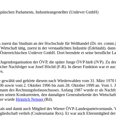
äischen Parlaments, Industrieangestellter (Unilever GmbH)
 zu­erst das Stu­di­um an der Hoch­schu­le für Welt­han­del (Dr. rer. comm.)
rt­schaft tätig, zu­erst in der ver­staat­lich­ten In­dus­trie (Edel­stahl). dann
Ös­ter­rei­chi­schen Uni­le­ver GmbH. Dort be­en­de­te er seine be­ruf­li­che L
 der Ju­gend­or­ga­ni­sa­ti­on der ÖVP, die spä­ter Junge ÖVP hieß (JVP). 
­li­cher Nach­fol­ger war Josef Höchtl (F-B). In die­ser Funk­ti­on war er
es.
wurde ge­wählt und ge­hör­te die­sem nach Wie­der­wah­len vom 31. März 1
6 sowie vom 2. Ok­to­ber 1996 bis zum 28. Ok­to­ber 1999 an. Vom 1. Ja­n
­mann des Rech­nungs­hof­aus­schus­ses. An­fang 1987 wurde er als Nach­f
sei­nen Kon­kur­ren­ten, den da­ma­li­gen Ge­ne­ral­se­kre­tär des Wirt­scha
l­ger wurde
Hein­rich Neis­ser
(Rd).
 und damit auch Mit­glied des Wie­ner ÖVP-Lan­des­par­tei­vor­stands. Von
mit­glied­schaft ver­lieh (Cou­leur­na­me Rex). Er war auch Eh­ren­mit­gli